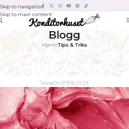
Skip to navigation
Skip to main content
Blogg
Hjem
/
Tips & Triks
TIPS & TRIKS
Frostinger for kaker: Utforsk en
verden av søte smaker!
Silvia
On 07/06/2023