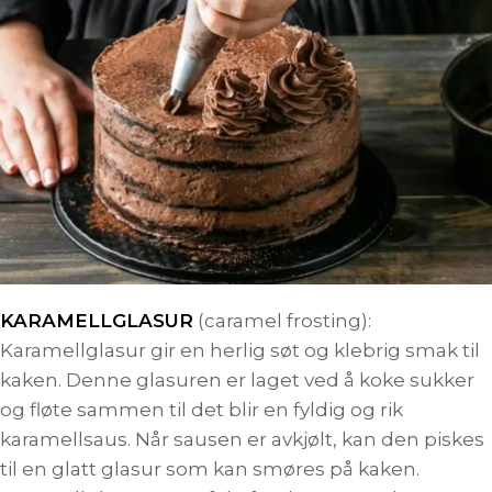
KARAMELLGLASUR
(caramel frosting):
Karamellglasur gir en herlig søt og klebrig smak til
kaken. Denne glasuren er laget ved å koke sukker
og fløte sammen til det blir en fyldig og rik
karamellsaus. Når sausen er avkjølt, kan den piskes
til en glatt glasur som kan smøres på kaken.