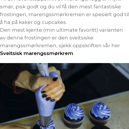
smør, pisk godt og du vil få den mest fantastiske
frostingen, marengssmørkremen er spesielt god til
å ha på kaker og cupcakes.
Den mest kjente (min ultimate favoritt) varianten
av denne frostingen er den sveitsiske
marengssmørkremen, sjekk oppskriften vår her
Sveitsisk marengssmørkrem