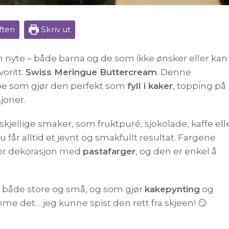
ften
Skriv ut
kan nyte – både barna og de som ikke ønsker eller kan
oritt:
Swiss Meringue Buttercream
. Denne
 noe som gjør den perfekt som
fyll i kaker
, topping på
joner.
orskjellige smaker, som fruktpuré, sjokolade, kaffe ell
du får alltid et jevnt og smakfullt resultat. Fargene
 for dekorasjon med
pastafarger
, og den er enkel å
, både store og små, og som gjør
kakepynting
og
ømme det… jeg kunne spist den rett fra skjeen! 😏