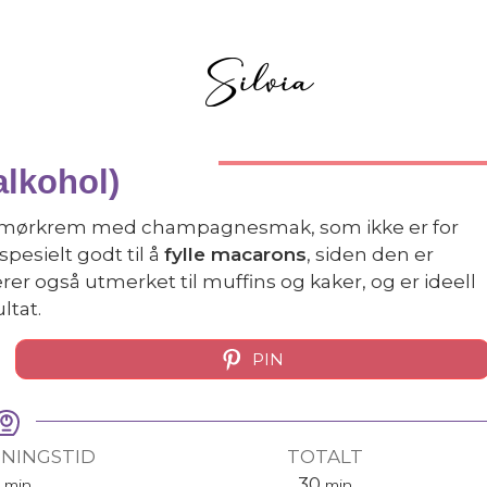
lkohol)
e smørkrem med champagnesmak, som ikke er for
spesielt godt til å
fylle macarons
, siden den er
rer også utmerket til muffins og kaker, og er ideell
ltat.
PIN
DNINGSTID
TOTALT
0
30
min
min