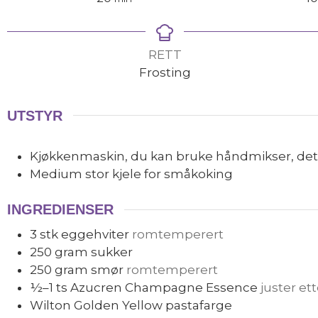
RETT
Frosting
UTSTYR
Kjøkkenmaskin, du kan bruke håndmikser, det vil
Medium stor kjele for småkoking
INGREDIENSER
3
stk
eggehviter
romtemperert
250
gram
sukker
250
gram
smør
romtemperert
½–1
ts
Azucren Champagne Essence
juster et
Wilton Golden Yellow pastafarge