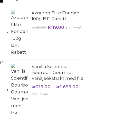
Azucren Elite Fondant
100g B.F. Rabatt
kr
19,00
kr
39,00
inkl. MVA
er
Vanilla Scientific
Bourbon Gourmet
Vaniljeekstrakt med frø
kr
219,00
–
kr
1.699,00
inkl. MVA