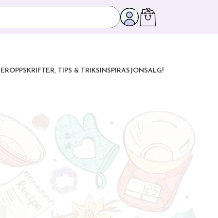
ER
OPPSKRIFTER, TIPS & TRIKS
INSPIRASJON
SALG!
KATEGORIER I BLOGGEN
Oppskrifter
Tips & Triks