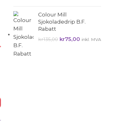
Colour Mill
Sjokoladedrip B.F.
Rabatt
kr
75,00
kr
135,00
inkl. MVA