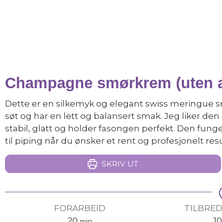
Champagne smørkrem (uten a
Dette er en silkemyk og elegant swiss meringu
søt og har en lett og balansert smak. Jeg liker den 
stabil, glatt og holder fasongen perfekt. Den funge
til piping når du ønsker et rent og profesjonelt resu
SKRIV UT
FORARBEID
TILBRE
20
1
min