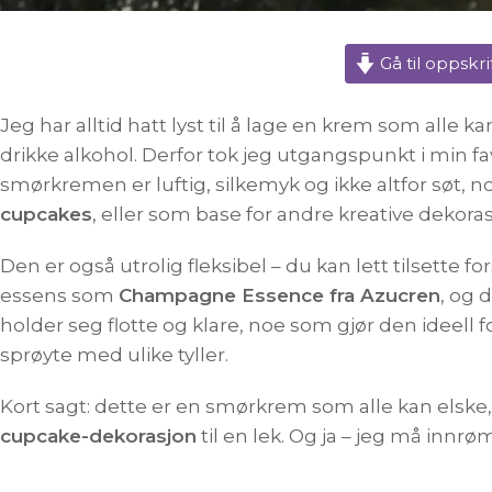
Gå til oppskri
Jeg har alltid hatt lyst til å lage en krem som alle 
drikke alkohol. Derfor tok jeg utgangspunkt i min fav
smørkremen er luftig, silkemyk og ikke altfor søt,
cupcakes
, eller som base for andre kreative dekoras
Den er også utrolig fleksibel – du kan lett tilsette f
essens som
Champagne Essence fra Azucren
, og 
holder seg flotte og klare, noe som gjør den ideell
sprøyte med ulike tyller.
Kort sagt: dette er en smørkrem som alle kan elske
cupcake-dekorasjon
til en lek. Og ja – jeg må innr