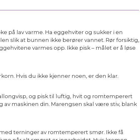
koke på lav varme. Ha eggehviter og sukker i en
len slik at bunnen ikke berører vannet. Rør forsiktig,
eggehvitene varmes opp. Ikke pisk – målet er å løse
korn. Hvis du ikke kjenner noen, er den klar.
ongvisp, og pisk til luftig, hvit og romtemperert
g av maskinen din. Marengsen skal være stiv, blank
Start med terninger av romtemperert smør. Ikke få