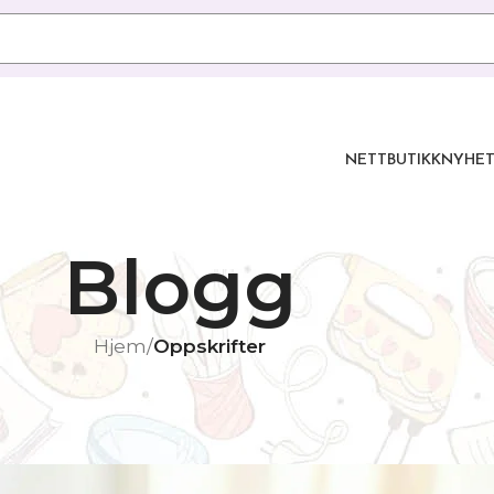
NETTBUTIKK
NYHET
Blogg
Hjem
/
Oppskrifter
KRIFTER
em (uten alkohol)
ia
On 27/12/2025