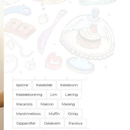
STIKKEORD
Bunn
Buttercream
Bær
Cookies
Cupcakes
Dessert
Diy
Dowel
Dåp
Fondant
French Macarons
Frosting
Glasur
Glutenfritt
Hjemmelaget
How To
Hvordan
Is
Is-Pinne
Iskrem
Ispinne
Kakebilde
Kakebunn
Kakedekorering
Lim
Læring
Macarons
Makron
Mareng
Marshmellows
Muffin
Onlay
Oppskrifter
Ostekrem
Pavlova