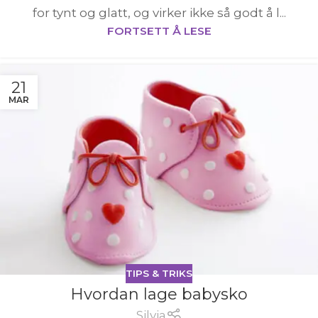
for tynt og glatt, og virker ikke så godt å l...
FORTSETT Å LESE
21
MAR
TIPS & TRIKS
Hvordan lage babysko
Silvia