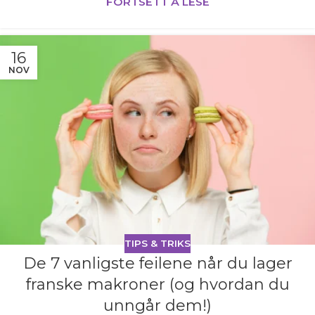
FORTSETT Å LESE
16
NOV
TIPS & TRIKS
De 7 vanligste feilene når du lager
franske makroner (og hvordan du
unngår dem!)