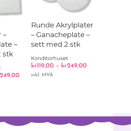
Runde Akrylplater
 –
– Ganacheplate –
ate –
sett med 2 stk
 stk
Konditorhuset
kr
119,00
–
kr
249,00
t
249,00
inkl. MVA