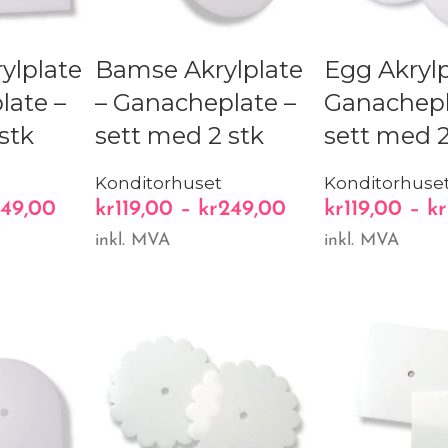
ylplate
Bamse Akrylplate
Egg Akrylp
late –
– Ganacheplate –
Ganachepl
stk
sett med 2 stk
sett med 2
Konditorhuset
Konditorhuse
49,00
kr
119,00
–
kr
249,00
kr
119,00
–
kr
inkl. MVA
inkl. MVA