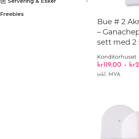
Servering & Esker
Freebies
Bue # 2 Akr
– Ganachep
sett med 2 
Konditorhuset
kr
119,00
–
kr
2
inkl. MVA