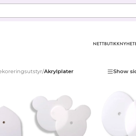
NETTBUTIKK
NYHET
koreringsutstyr
/
Akrylplater
Show si