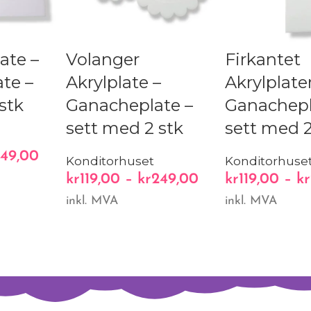
ate –
Volanger
Firkantet
te –
Akrylplate –
Akrylplater
stk
Ganacheplate –
Ganachepl
sett med 2 stk
sett med 2
49,00
Konditorhuset
Konditorhuse
kr
119,00
–
kr
249,00
kr
119,00
–
kr
inkl. MVA
inkl. MVA