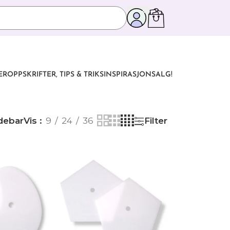
ER
OPPSKRIFTER, TIPS & TRIKS
INSPIRASJON
SALG!
debar
Vis
9
24
36
Filter