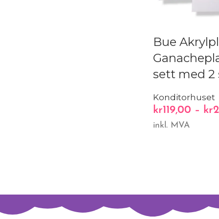
Bue Akrylpl
Ganachepla
sett med 2 
Konditorhuset
kr
119,00
–
kr
2
inkl. MVA