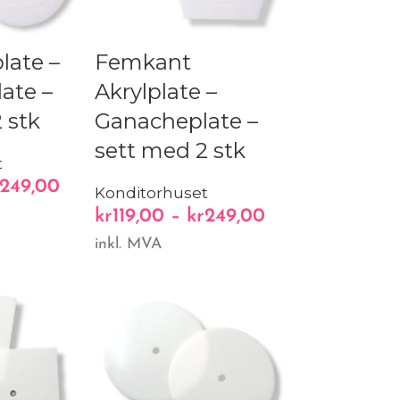
late –
Femkant
ate –
Akrylplate –
 stk
Ganacheplate –
sett med 2 stk
t
249,00
Konditorhuset
kr
119,00
–
kr
249,00
inkl. MVA