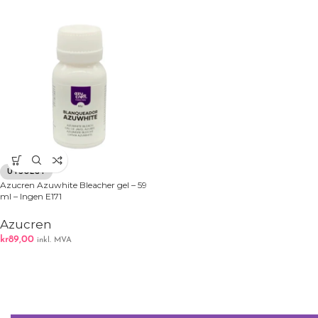
UTSOLGT
Azucren Azuwhite Bleacher gel – 59
ml – Ingen E171
Azucren
kr
89,00
inkl. MVA