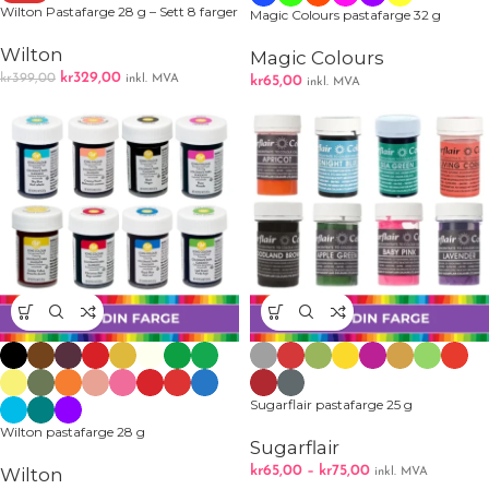
Wilton Pastafarge 28 g – Sett 8 farger
Magic Colours pastafarge 32 g
Wilton
Magic Colours
kr
329,00
kr
399,00
inkl. MVA
kr
65,00
inkl. MVA
Sugarflair pastafarge 25 g
Wilton pastafarge 28 g
Sugarflair
kr
65,00
–
kr
75,00
Wilton
inkl. MVA