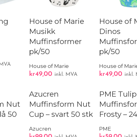
ng
House of Marie
House of 
Musikk
Dinos
Muffinsformer
Muffinsfo
pk/50
pk/50
. MVA
House of Marie
House of Mari
kr
49,00
kr
49,00
inkl. MVA
inkl
Azucren
PME Tuli
m Nut
Muffinsform Nut
Muffinsfo
lå 50
Cup – svart 50 stk
Frosty – 24
Azucren
PME
kr
99,00
kr
59,00