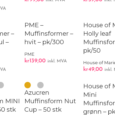
inkl. MVA
inkl
MVA
PME –
House of 
mer –
Muffinsformer –
Holly leaf
ul –
hvit – pk/300
Muffinsfo
pk/50
PME
kr
139,00
inkl. MVA
House of Mari
kr
49,00
MVA
inkl
House of 
Azucren
Mini
m MINI
Muffinsform Nut
Muffinsfo
50 stk
Cup – 50 stk
grønn – p