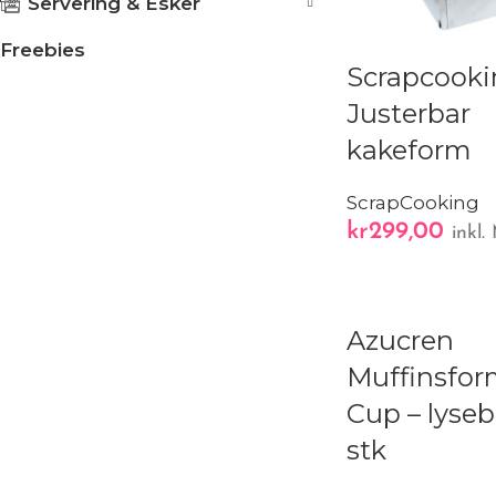
Servering & Esker
Freebies
Scrapcooki
Justerbar
kakeform
ScrapCooking
kr
299,00
inkl
Azucren
Muffinsfor
Cup – lyseb
stk