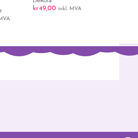
Dekora
kr
49,00
inkl. MVA
e
 MVA