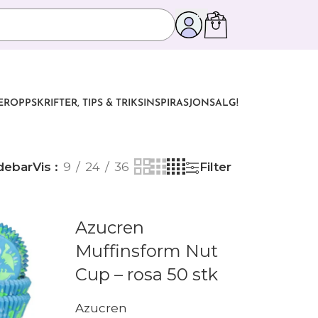
ER
OPPSKRIFTER, TIPS & TRIKS
INSPIRASJON
SALG!
debar
Vis
9
24
36
Filter
Azucren
Muffinsform Nut
Cup – rosa 50 stk
Azucren