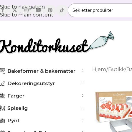
Skip to navigation
Skip to main content
Hjem
/
Butikk
/
B
Bakeformer & bakematter
Dekoreringsutstyr
Farger
Spiselig
Pynt