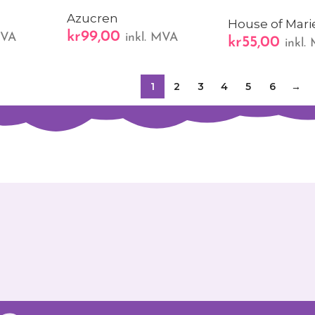
Azucren
House of Mari
kr
99,00
MVA
inkl. MVA
kr
55,00
inkl.
1
2
3
4
5
6
→