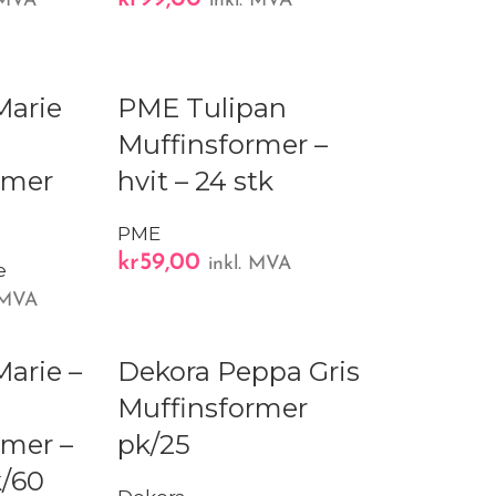
. MVA
inkl. MVA
Marie
PME Tulipan
Muffinsformer –
rmer
hvit – 24 stk
PME
kr
59,00
inkl. MVA
e
. MVA
Marie –
Dekora Peppa Gris
Muffinsformer
rmer –
pk/25
k/60