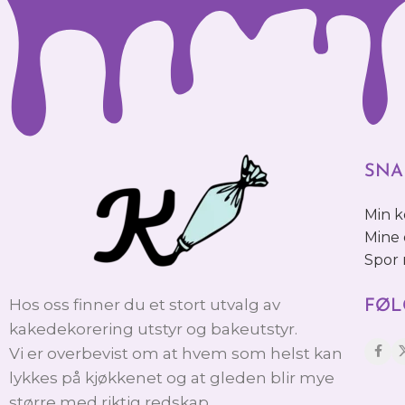
SNA
Min 
Mine 
Spor
Hos oss finner du et stort utvalg av
FØL
kakedekorering utstyr og bakeutstyr.
Vi er overbevist om at hvem som helst kan
lykkes på kjøkkenet og at gleden blir mye
større med riktig redskap.