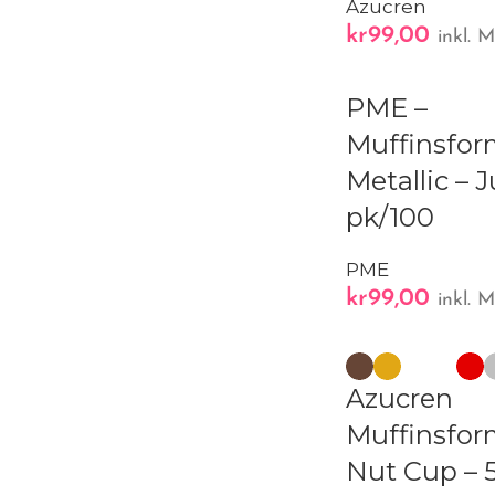
Azucren
kr
99,00
inkl. 
PME –
Muffinsfor
Metallic – J
pk/100
PME
kr
99,00
inkl. 
Azucren
Muffinsfor
Nut Cup – 