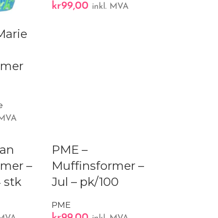
kr
99,00
inkl. MVA
Marie
rmer
e
. MVA
pan
PME –
rmer –
Muffinsformer –
 stk
Jul – pk/100
PME
kr
99,00