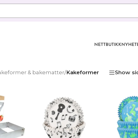
NETTBUTIKK
NYHET
akeformer & bakematter
/
Kakeformer
Show si