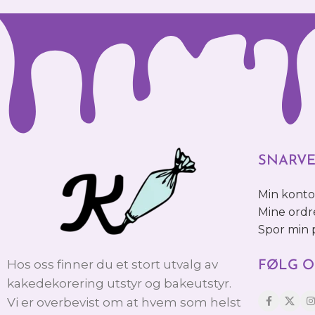
SNARVE
Min kont
Mine ordr
Spor min
Hos oss finner du et stort utvalg av
FØLG O
kakedekorering utstyr og bakeutstyr.
Vi er overbevist om at hvem som helst