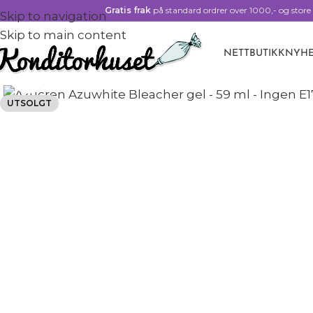
Gratis frak
på standard ordrer over 1000,- og store 
Skip to navigation
Skip to main content
NETTBUTIKK
NYHE
Watch video
UTSOLGT