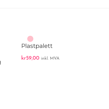
Plastpalett
kr
59,00
inkl. MVA
g
A
FunCakes
Multipac
Pastellfar