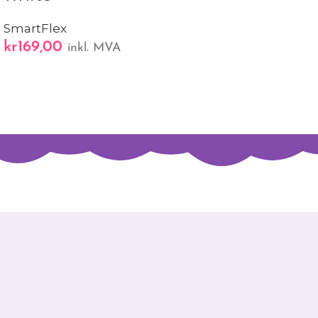
SmartFlex
kr
169,00
inkl. MVA