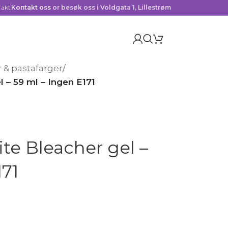
rakt
Kontakt oss
or besøk oss i Voldgata 1, Lillestrøm
 & pastafarger
/
 – 59 ml – Ingen E171
te Bleacher gel –
171