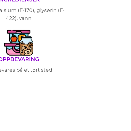
lsium (E-170), glyserin (E-
422), vann
OPPBEVARING
vares på et tørt sted