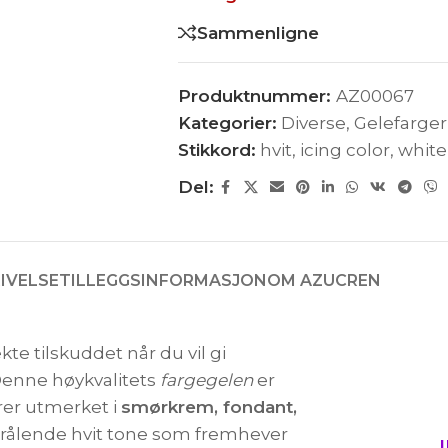
Sammenligne
Produktnummer:
AZ00067
Kategorier:
Diverse
,
Gelefarger
Stikkord:
hvit
,
icing color
,
white
Del:
IVELSE
TILLEGGSINFORMASJON
OM AZUCREN
kte tilskuddet når du vil gi
 Denne høykvalitets
fargegelen
er
erer utmerket i
smørkrem, fondant,
 strålende hvit tone som fremhever