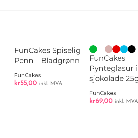
FunCakes Spiselig
FunCakes
Penn – Bladgrønn
Pynteglasur i
FunCakes
sjokolade 25
kr
55,00
inkl. MVA
FunCakes
kr
69,00
inkl. MV