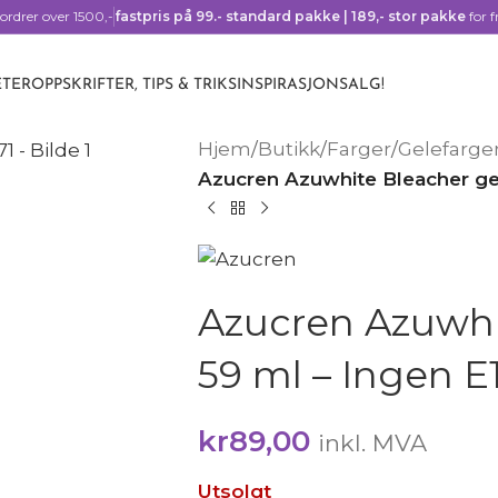
ordrer over 1500,-
fastpris på 99.- standard pakke | 189,- stor pakke
for f
TER
OPPSKRIFTER, TIPS & TRIKS
INSPIRASJON
SALG!
Hjem
/
Butikk
/
Farger
/
Gelefarger
Azucren Azuwhite Bleacher gel
Azucren Azuwhi
59 ml – Ingen E
kr
89,00
inkl. MVA
Utsolgt