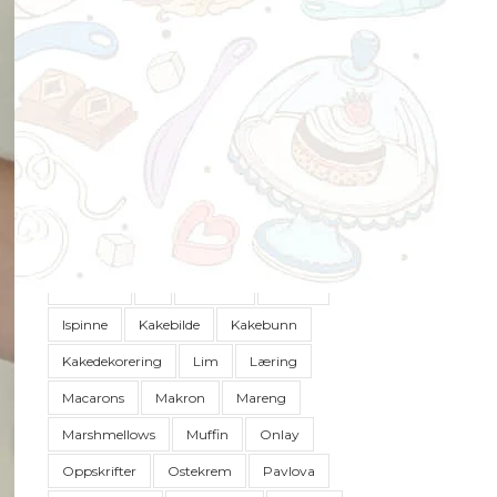
STIKKEORD
Bunn
Buttercream
Bær
Cookies
Cupcakes
Dessert
Diy
Dowel
Dåp
Fondant
French Macarons
Frosting
Glasur
Glutenfritt
Hjemmelaget
How To
Hvordan
Is
Is-Pinne
Iskrem
Ispinne
Kakebilde
Kakebunn
Kakedekorering
Lim
Læring
Macarons
Makron
Mareng
Marshmellows
Muffin
Onlay
Oppskrifter
Ostekrem
Pavlova