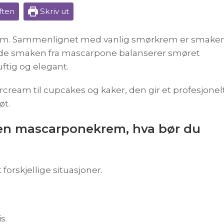
ften
Skriv ut
 krem. Sammenlignet med vanlig smørkrem er smake
de smaken fra mascarpone balanserer smøret
uftig og elegant.
ream til cupcakes og kaker, den gir et profesjonel
øt.
ren mascarponekrem, hva bør du
forskjellige situasjoner.
s.