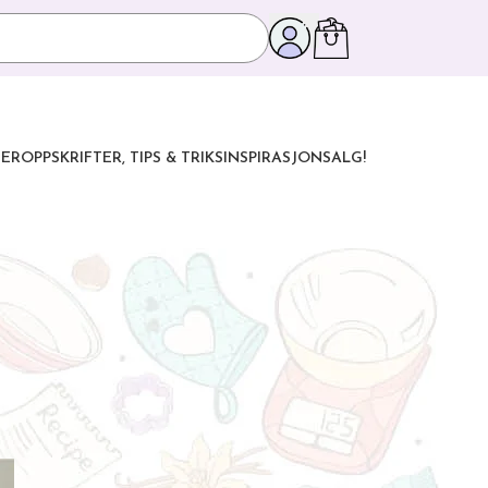
ER
OPPSKRIFTER, TIPS & TRIKS
INSPIRASJON
SALG!
KATEGORIER I BLOGGEN
Oppskrifter
Tips & Triks