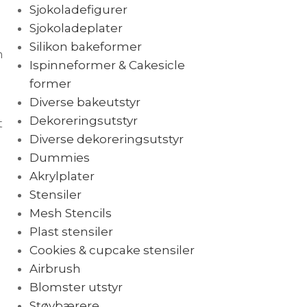
Sjokoladefigurer
Sjokoladeplater
Silikon bakeformer
n
Ispinneformer & Cakesicle
former
Diverse bakeutstyr
Dekoreringsutstyr
t
Diverse dekoreringsutstyr
Dummies
Akrylplater
Stensiler
Mesh Stencils
Plast stensiler
Cookies & cupcake stensiler
Airbrush
Blomster utstyr
Støvbærere