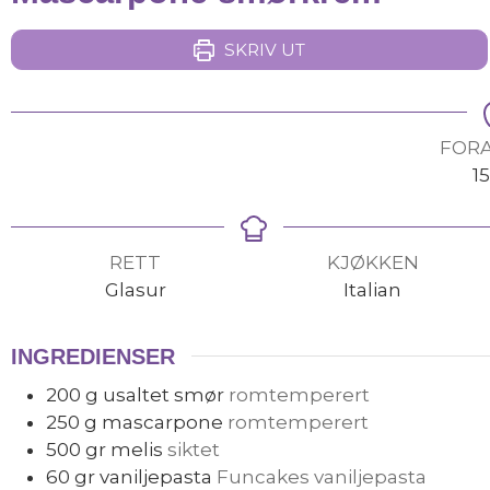
SKRIV UT
FOR
15
RETT
KJØKKEN
Glasur
Italian
INGREDIENSER
200
g
usaltet smør
romtemperert
250
g
mascarpone
romtemperert
500
gr
melis
siktet
60
gr
vaniljepasta
Funcakes vaniljepasta