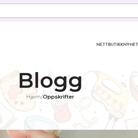
NETTBUTIKK
NYHET
Blogg
Hjem
/
Oppskrifter
KRIFTER
e smørkrem
ia
On 13/03/2026