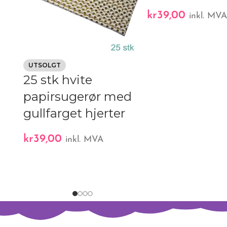
kr
39,00
inkl. MV
UTSOLGT
25 stk hvite
papirsugerør med
gullfarget hjerter
kr
39,00
inkl. MVA