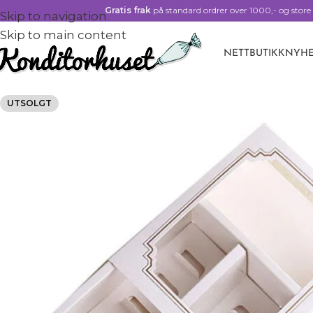
Gratis frak
på standard ordrer over 1000,- og store 
Skip to navigation
Skip to main content
NETTBUTIKK
NYHE
UTSOLGT