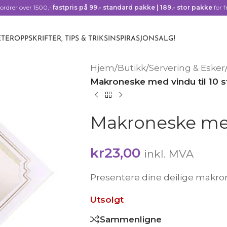
ordrer over 1500,-
fastpris på 99.- standard pakke | 189,- stor pakke
for f
TER
OPPSKRIFTER, TIPS & TRIKS
INSPIRASJON
SALG!
Hjem
/
Butikk
/
Servering & Esker
Makroneske med vindu til 10 s
Makroneske med 
kr
23,00
inkl. MVA
Presentere dine deilige makro
Utsolgt
Sammenligne