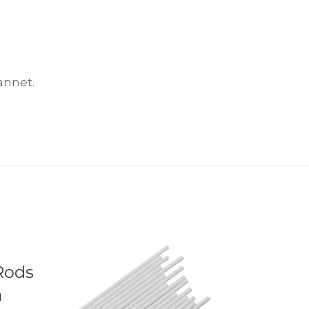
annet.
Rods
m