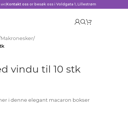
rakt
Kontakt oss
or besøk oss i Voldgata 1, Lillestrøm
/
Makronesker
/
tk
vindu til 10 stk
ner i denne elegant macaron bokser