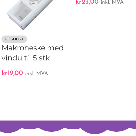
kr
23,00
inkl. MVA
UTSOLGT
Makroneske med
vindu til 5 stk
kr
19,00
inkl. MVA