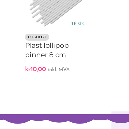
A
Transpar
UTSOLGT
Plast lollipop
cupcakes 
pinner 8 cm
eske med
kr
10,00
inkl. MVA
kr
35,00
inkl