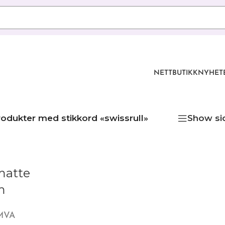
NETTBUTIKK
NYHET
odukter med stikkord «swissrull»
Show si
matte
m
 MVA