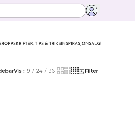
ER
OPPSKRIFTER, TIPS & TRIKS
INSPIRASJON
SALG!
debar
Vis
9
24
36
Filter