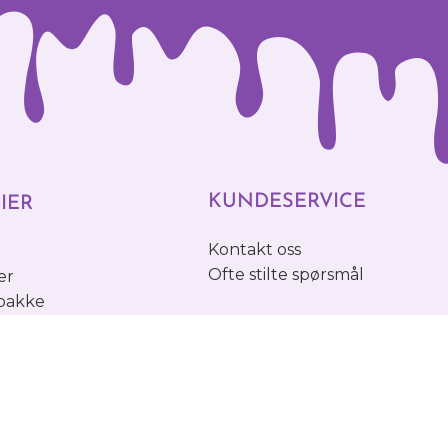
KUNDESERVICE
IER
Kontakt oss
o
Ofte stilte spørsmål
er
 pakke
INFORMASJON
SS
Betaling & Frakt
Retur
Personvernerklæring