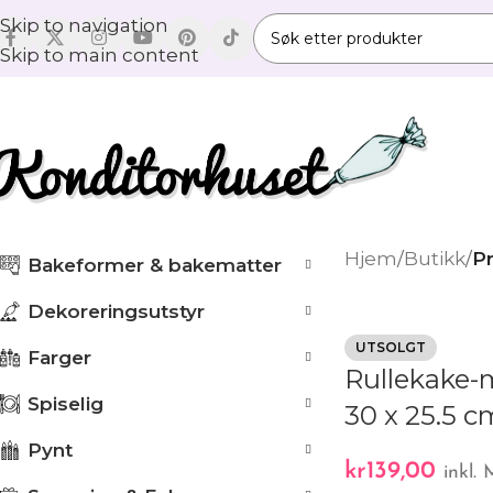
Skip to navigation
Skip to main content
Hjem
/
Butikk
/
Pr
Bakeformer & bakematter
Dekoreringsutstyr
UTSOLGT
Farger
Rullekake-
Spiselig
30 x 25.5 c
Pynt
kr
139,00
inkl.