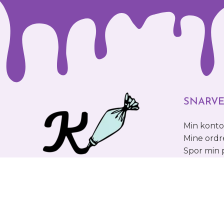
SNARVE
Min kont
Mine ordr
Spor min
Hos oss finner du et stort utvalg av
FØLG O
kakedekorering utstyr og bakeutstyr.
Vi er overbevist om at hvem som helst
kan lykkes på kjøkkenet og at gleden