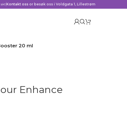
rakt
Kontakt oss
or besøk oss i Voldgata 1, Lillestrøm
Booster 20 ml
olour Enhance