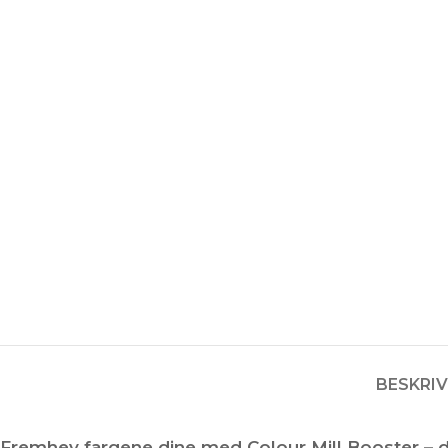
BESKRIV
Fremhev fargene dine med Colour Mill Booster – d