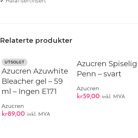
✔ Halal-sertifisert
Relaterte produkter
Azucren Spiselig
UTSOLGT
Azucren Azuwhite
Penn – svart
Bleacher gel – 59
Azucren
ml – Ingen E171
kr
59,00
inkl. MVA
Azucren
kr
89,00
inkl. MVA