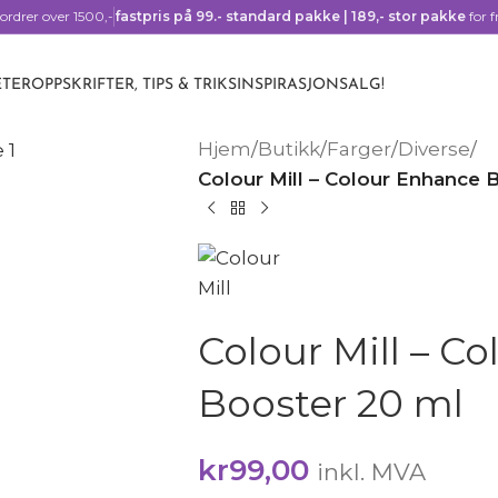
ordrer over 1500,-
fastpris på 99.- standard pakke | 189,- stor pakke
for f
TER
OPPSKRIFTER, TIPS & TRIKS
INSPIRASJON
SALG!
Hjem
/
Butikk
/
Farger
/
Diverse
/
Colour Mill – Colour Enhance 
Colour Mill – C
Booster 20 ml
kr
99,00
inkl. MVA