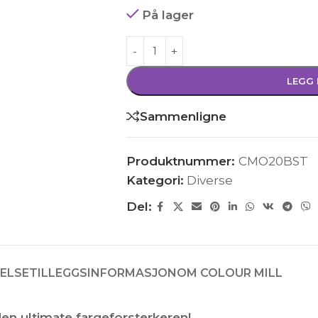
På lager
LEGG 
Sammenligne
Produktnummer:
CMO20BST
Kategori:
Diverse
Del:
ELSE
TILLEGGSINFORMASJON
OM COLOUR MILL
en ultimate fargeforsterkeren!