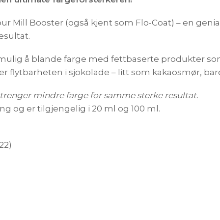
ur Mill Booster (også kjent som Flo-Coat) – en genial
esultat.
mulig å blande farge med fettbaserte produkter s
 flytbarheten i sjokolade – litt som kakaosmør, bar
u trenger mindre farge for samme sterke resultat.
g og er tilgjengelig i 20 ml og 100 ml.
22)