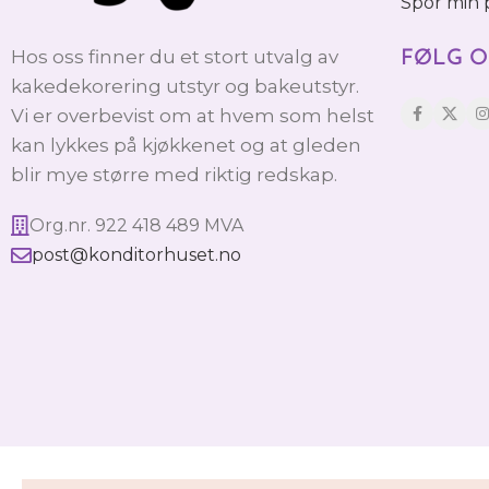
Spor min
Hos oss finner du et stort utvalg av
FØLG O
kakedekorering utstyr og bakeutstyr.
Vi er overbevist om at hvem som helst
kan lykkes på kjøkkenet og at gleden
blir mye større med riktig redskap.
Org.nr. 922 418 489 MVA
post@konditorhuset.no