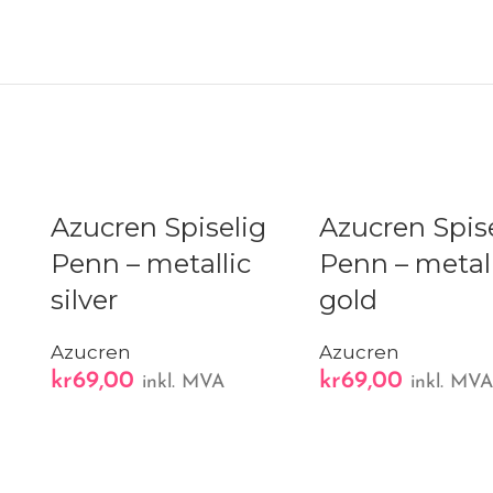
Azucren Spiselig
Azucren Spis
Penn – metallic
Penn – metall
silver
gold
Azucren
Azucren
kr
69,00
kr
69,00
inkl. MVA
inkl. MV