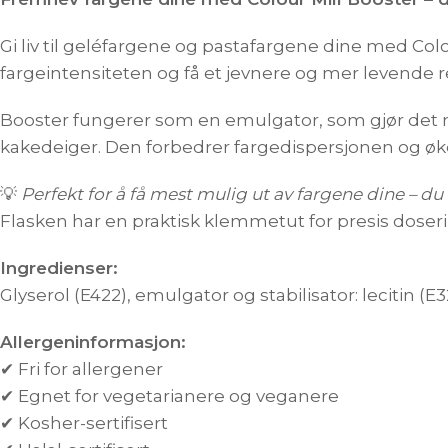
Gi liv til geléfargene og pastafargene dine med Colo
fargeintensiteten og få et jevnere og mer levende r
Booster fungerer som en emulgator, som gjør det 
kakedeiger. Den forbedrer fargedispersjonen og øker
💡
Perfekt for å få mest mulig ut av fargene dine – d
Flasken har en praktisk klemmetut for presis doserin
Ingredienser:
Glyserol (E422), emulgator og stabilisator: lecitin (E3
Allergeninformasjon:
✔ Fri for allergener
✔ Egnet for vegetarianere og veganere
✔ Kosher-sertifisert