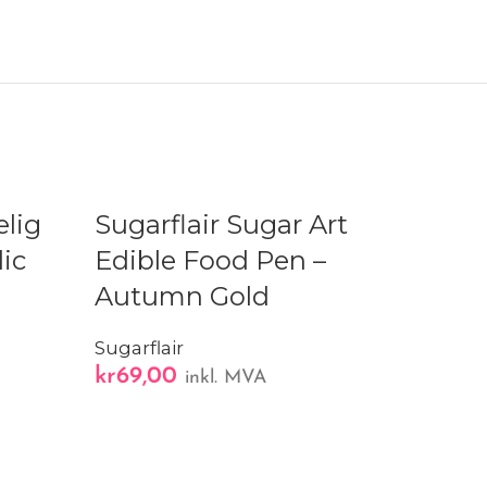
elig
Sugarflair Sugar Art
ic
Edible Food Pen –
Autumn Gold
Sugarflair
kr
69,00
A
inkl. MVA
FunCakes 