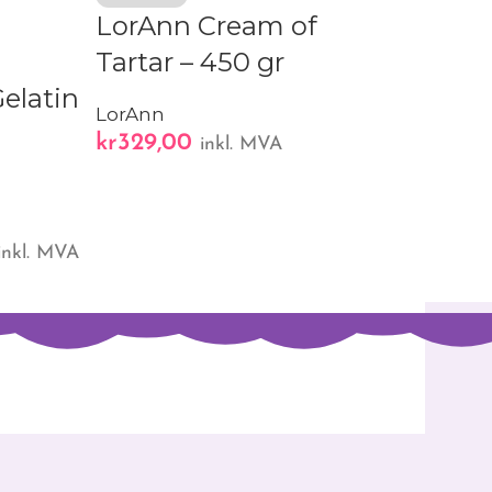
LorAnn Cream of
LorAnn Is
Tartar – 450 gr
454g
elatin
LorAnn
LorAnn
kr
329,00
kr
279,00
inkl. MVA
in
inkl. MVA