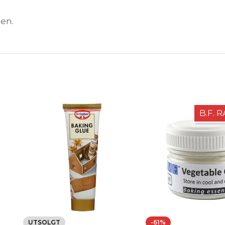
den.
B.F. 
 –
UTSOLGT
-61%