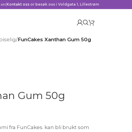
rakt
Kontakt oss
or besøk oss i Voldgata 1, Lillestrøm
piselig
/
FunCakes Xanthan Gum 50g
han Gum 50g
i fra FunCakes. kan bli brukt som