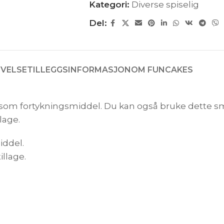
Kategori:
Diverse spiselig
Del:
IVELSE
TILLEGGSINFORMASJON
OM FUNCAKES
 fortykningsmiddel. Du kan også bruke dette sma
lage.
iddel.
illage.