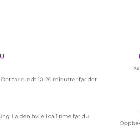
DU
xa
 Det tar rundt 10-20 minutter før det
g. La den hvile i ca 1 time før du
Oppbeva