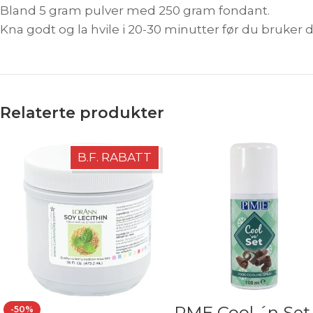
Bland 5 gram pulver med 250 gram fondant.
Kna godt og la hvile i 20-30 minutter før du bruker 
Relaterte produkter
B.F. RABATT
PME Cool ´n Set
-50%