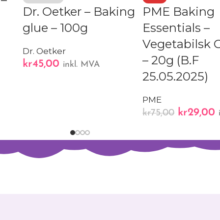
Dr. Oetker – Baking
PME Baking
glue – 100g
Essentials –
Vegetabilsk G
Dr. Oetker
– 20g (B.F
kr
45,00
inkl. MVA
25.05.2025)
PME
kr
29,00
kr
75,00