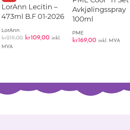
LorAnn Lecitin –
Avkjølingsspray
473ml B.F 01-2026
100ml
LorAnn
PME
kr
109,00
kr
219,00
inkl.
kr
169,00
inkl. MVA
MVA