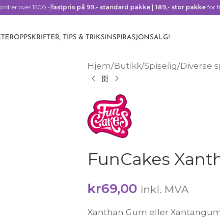
ordrer over 1500,-
fastpris på 99.- standard pakke | 189,- stor pakke
for f
TER
OPPSKRIFTER, TIPS & TRIKS
INSPIRASJON
SALG!
Hjem
/
Butikk
/
Spiselig
/
Diverse s
FunCakes Xant
kr
69,00
inkl. MVA
Xanthan Gum eller Xantangumm