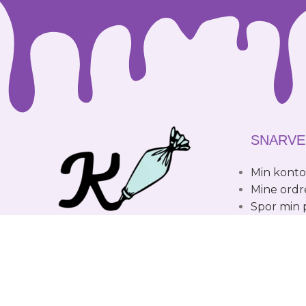
SNARVE
Min kont
Mine ordr
Spor min
Hos oss finner du et stort utvalg av
FØLG O
kakedekorering utstyr og bakeutstyr.
Vi er overbevist om at hvem som helst
kan lykkes på kjøkkenet og at gleden