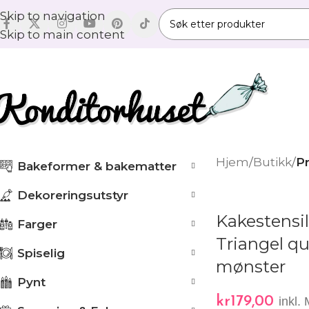
Skip to navigation
Skip to main content
Hjem
/
Butikk
/
Pr
Bakeformer & bakematter
Dekoreringsutstyr
Kakestensil
Farger
Triangel qu
Spiselig
mønster
Pynt
kr
179,00
inkl.