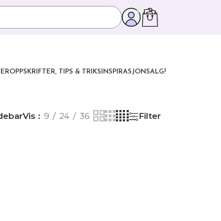
ER
OPPSKRIFTER, TIPS & TRIKS
INSPIRASJON
SALG!
debar
Vis
9
24
36
Filter