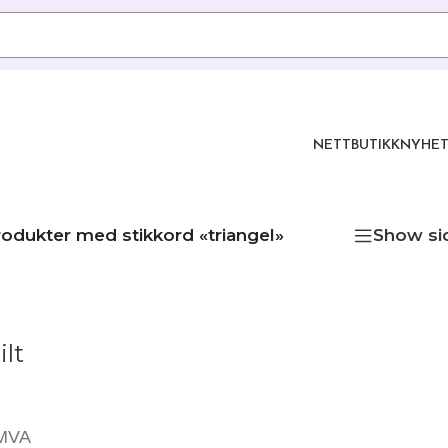
NETTBUTIKK
NYHET
odukter med stikkord «triangel»
Show si
ilt
 MVA