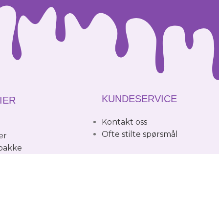
KUNDESERVICE
IER
Kontakt oss
o
Ofte stilte spørsmål
er
 pakke
INFORMASJON
SS
Betaling & Frakt
Retur
Personvernerklæring