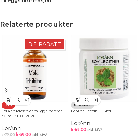
Tilleggsinformasjon
Relaterte produkter
B.F. RABATT
-51%
UTSOLGT
LorAnn Preserver mugghindreren –
LorAnn Lecitin – 118ml
30 ml B.F 01-2026
LorAnn
LorAnn
kr
69,00
inkl. MVA
kr
39,00
kr
79,00
inkl. MVA