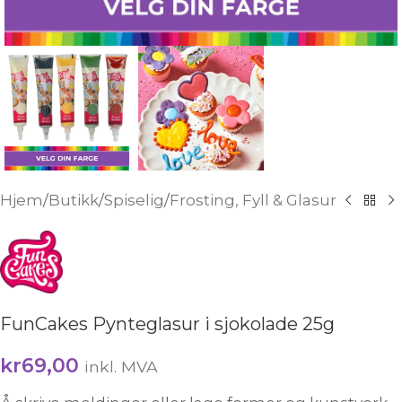
Hjem
/
Butikk
/
Spiselig
/
Frosting, Fyll & Glasur
FunCakes Pynteglasur i sjokolade 25g
kr
69,00
inkl. MVA