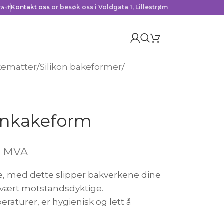
rakt
Kontakt oss
or besøk oss i Voldgata 1, Lillestrøm
kematter
/
Silikon bakeformer
/
onkakeform
l. MVA
ale, med dette slipper bakverkene dine
 svært motstandsdyktige.
aturer, er hygienisk og lett å