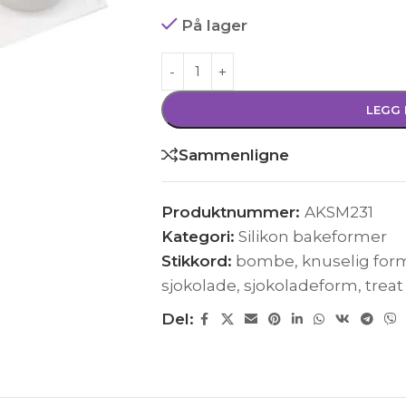
På lager
LEGG 
Sammenligne
Produktnummer:
AKSM231
Kategori:
Silikon bakeformer
Stikkord:
bombe
,
knuselig for
sjokolade
,
sjokoladeform
,
treat
Del: