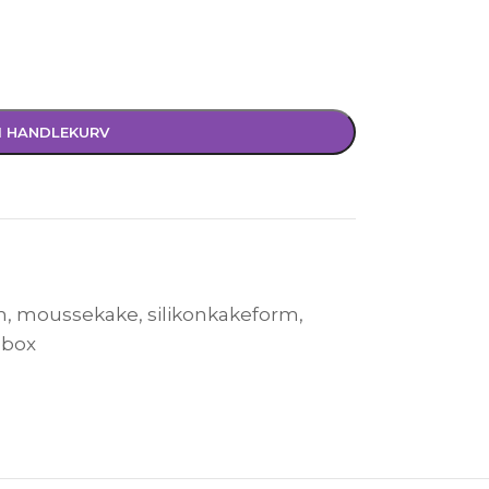
I HANDLEKURV
m
,
moussekake
,
silikonkakeform
,
 box