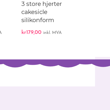
3 store hjerter
5 3D balle
cakesicle
silikonka
silikonform
kr
349,00
in
kr
179,00
A
inkl. MVA