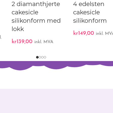
2 diamanthjerte
4 edelsten
cakesicle
cakesicle
silikonform med
silikonform
lokk
kr
149,00
inkl. MV
l.
kr
139,00
inkl. MVA