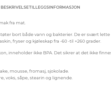
BESKRIVELSE
TILLEGGSINFORMASJON
smak fra mat.
tøter bort både vann og bakterier. De er svært lette 
n, fryser og kjøleskap fra -60 -til +260 grader.
on, inneholder ikke BPA. Det sikrer at det ikke finnes
kake, mousse, fromasj, sjokolade.
re, voks, såpe, stearin og lignende.