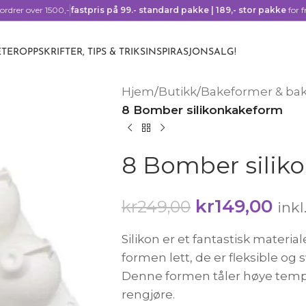
ordrer over 1500,-
fastpris på 99.- standard pakke | 189,- stor pakke
for f
TER
OPPSKRIFTER, TIPS & TRIKS
INSPIRASJON
SALG!
Hjem
/
Butikk
/
Bakeformer & ba
8 Bomber silikonkakeform
8 Bomber silik
kr
149,00
kr
249,00
ink
Silikon er et fantastisk materi
formen lett, de er fleksible og
Denne formen tåler høye temper
rengjøre.