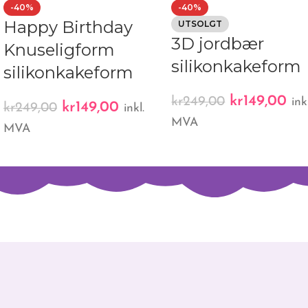
-40%
-40%
Happy Birthday
UTSOLGT
3D jordbær
Knuseligform
silikonkakeform
silikonkakeform
kr
149,00
kr
249,00
ink
kr
149,00
kr
249,00
inkl.
MVA
MVA