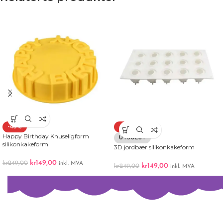
-40%
-40%
Happy Birthday Knuseligform
UTSOLGT
silikonkakeform
3D jordbær silikonkakeform
kr
149,00
kr
249,00
inkl. MVA
kr
149,00
kr
249,00
inkl. MVA