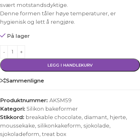
svært motstandsdyktige.
Denne formen tåler høye temperaturer, er
hygienisk og lett å rengjøre.
På lager
LEGG I HANDLEKURV
Sammenligne
Produktnummer:
AKSM59
Kategori:
Silikon bakeformer
Stikkord:
breakable chocolate
,
diamant
,
hjerte
,
moussekake
,
silikonkakeform
,
sjokolade
,
sjokoladeform
,
treat box