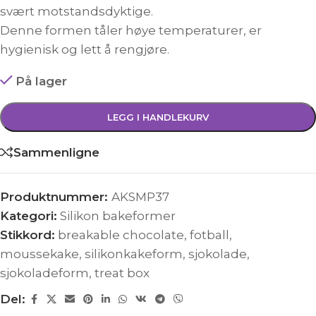
svært motstandsdyktige.
Denne formen tåler høye temperaturer, er
hygienisk og lett å rengjøre.
På lager
LEGG I HANDLEKURV
Sammenligne
Produktnummer:
AKSMP37
Kategori:
Silikon bakeformer
Stikkord:
breakable chocolate
,
fotball
,
moussekake
,
silikonkakeform
,
sjokolade
,
sjokoladeform
,
treat box
Del: