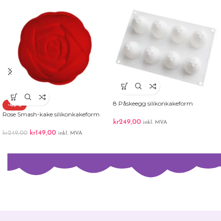
8 Påskeegg silikonkakeform
-40%
Rose Smash-kake silikonkakeform
kr
249,00
inkl. MVA
kr
149,00
kr
249,00
inkl. MVA