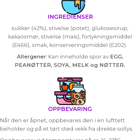
INGREDIENSER
sukker (42%), stivelse (potet), glukosesirup,
kakaosmør, stivelse (mais), fortykningsmiddel
(E466), smak, konserveringsmiddel (E202).
Allergener
: Kan inneholde spor av
EGG,
PEANØTTER, SOYA, MELK og NØTTER.
OPPBEVARING
Når den er åpnet, oppbevares den i en lufttett
beholder og på et tørt sted vekk fra direkte sollys.