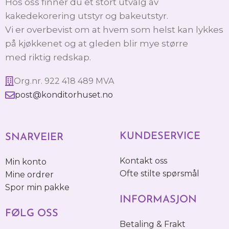
Hos oss finner du et stort utvalg av
kakedekorering utstyr og bakeutstyr.
Vi er overbevist om at hvem som helst kan lykkes
på kjøkkenet og at gleden blir mye større
med riktig redskap.
Org.nr. 922 418 489 MVA
post@konditorhuset.no
KUNDESERVICE
SNARVEIER
Kontakt oss
Min konto
Ofte stilte spørsmål
Mine ordrer
Spor min pakke
INFORMASJON
FØLG OSS
Betaling & Frakt