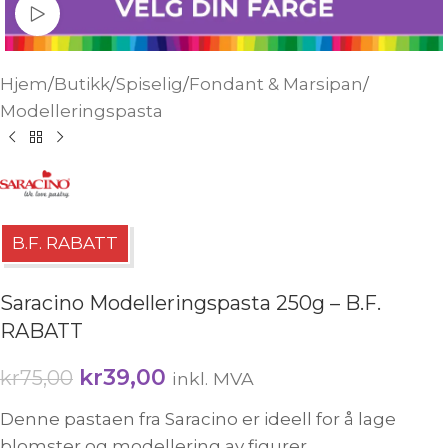
Watch video
Hjem
/
Butikk
/
Spiselig
/
Fondant & Marsipan
/
Modelleringspasta
B.F. RABATT
Saracino Modelleringspasta 250g – B.F.
RABATT
kr
39,00
kr
75,00
inkl. MVA
Denne pastaen fra Saracino er ideell for å lage
blomster og modellering av figurer.