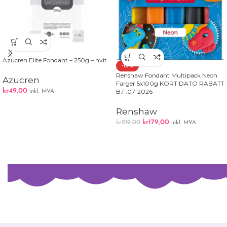
Azucren Elite Fondant – 250g – hvit
-18%
Renshaw Fondant Multipack Neon
Azucren
Farger 5x100g KORT DATO RABATT
kr
49,00
B.F.07-2026
inkl. MVA
Renshaw
kr
179,00
kr
219,00
inkl. MVA