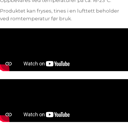
Oppbevares ved temperaturer på ca. 16-23°C.
Produktet kan fryses, tines i en lufttett beholder
ved romtemperatur før bruk.