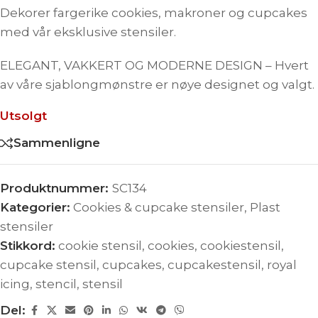
Dekorer fargerike cookies, makroner og cupcakes
med vår eksklusive stensiler.
ELEGANT, VAKKERT OG MODERNE DESIGN – Hvert
av våre sjablongmønstre er nøye designet og valgt.
Utsolgt
Sammenligne
Produktnummer:
SC134
Kategorier:
Cookies & cupcake stensiler
,
Plast
stensiler
Stikkord:
cookie stensil
,
cookies
,
cookiestensil
,
cupcake stensil
,
cupcakes
,
cupcakestensil
,
royal
icing
,
stencil
,
stensil
Del: