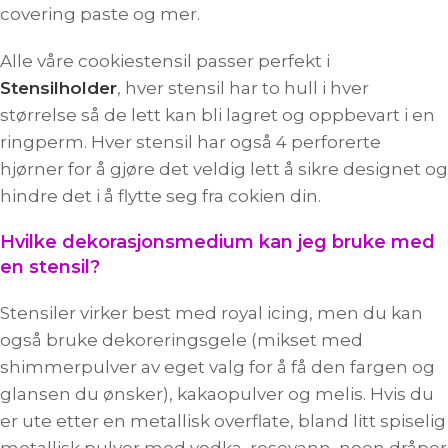
covering paste og mer.
Alle våre cookiestensil passer perfekt i
Stensilholder
, hver stensil har to hull i hver
størrelse så de lett kan bli lagret og oppbevart i en
ringperm. Hver stensil har også 4 perforerte
hjørner for å gjøre det veldig lett å sikre designet og
hindre det i å flytte seg fra cokien din.
Hvilke dekorasjonsmedium kan jeg bruke med
en stensil?
Stensiler virker best med royal icing, men du kan
også bruke dekoreringsgele (mikset med
shimmerpulver av eget valg for å få den fargen og
glansen du ønsker), kakaopulver og melis. Hvis du
er ute etter en metallisk overflate, bland litt spiselig
metallisk pulver med vodka, rosevann, noen dråper