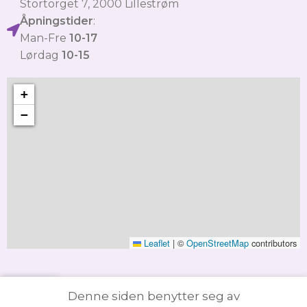
Stortorget 7, 2000 Lillestrøm
Åpningstider
:
Man-Fre
10-17
Lørdag
10-15
+
−
Leaflet
|
©
OpenStreetMap
contributors
Denne siden benytter seg av
ttbutikk
Handlevogn
Min konto