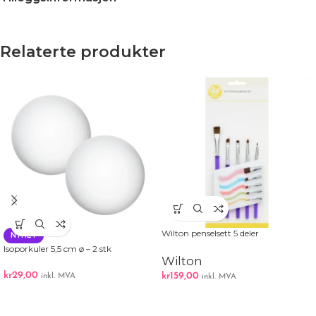
Relaterte produkter
Wilton penselsett 5 deler
NYHET
Isoporkuler 5,5 cm ø – 2 stk
Wilton
kr
29,00
kr
159,00
inkl. MVA
inkl. MVA