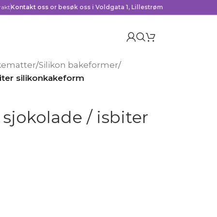
rakt
Kontakt oss
or besøk oss i Voldgata 1, Lillestrøm
kematter
/
Silikon bakeformer
/
iter silikonkakeform
sjokolade / isbiter
m