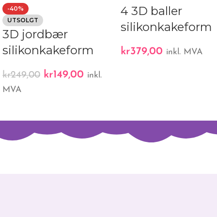
4 3D baller
-40%
UTSOLGT
silikonkakeform
3D jordbær
silikonkakeform
kr
379,00
inkl. MVA
kr
149,00
kr
249,00
inkl.
MVA