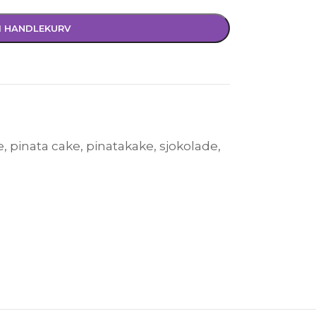
I HANDLEKURV
e
,
pinata cake
,
pinatakake
,
sjokolade
,