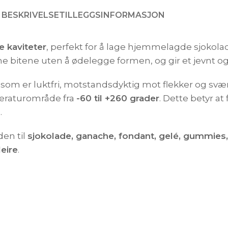
BESKRIVELSE
TILLEGGSINFORMASJON
 kaviteter
, perfekt for å lage hjemmelagde sjokolad
øsne bitene uten å ødelegge formen, og gir et jevnt o
som er luktfri, motstandsdyktig mot flekker og svært
peraturområde fra
-60 til +260 grader
. Dette betyr a
.
den til
sjokolade, ganache, fondant, gelé, gummies, 
leire
.