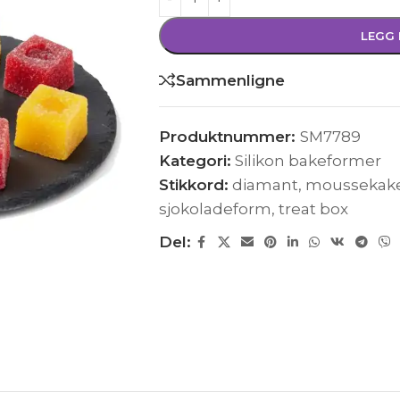
LEGG 
Sammenligne
Produktnummer:
SM7789
Kategori:
Silikon bakeformer
Stikkord:
diamant
,
moussekak
sjokoladeform
,
treat box
Del: