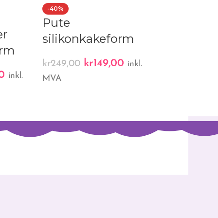
-40%
UTSOLGT
Pute
5 store ha
er
silikonkakeform
silikonka
orm
kr
149,00
kr
149,00
kr
249,00
inkl.
ink
0
inkl.
MVA