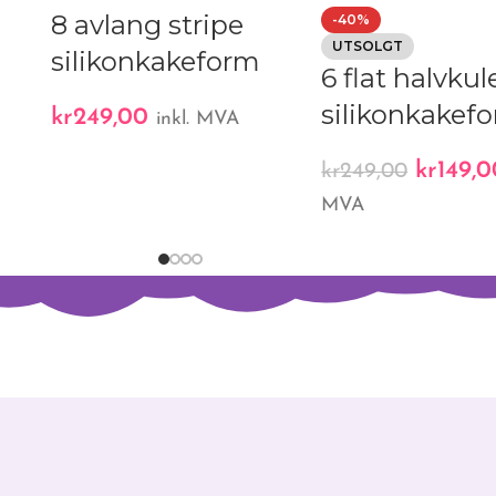
8 avlang stripe
-40%
UTSOLGT
silikonkakeform
6 flat halvkul
silikonkakef
kr
249,00
inkl. MVA
kr
149,0
kr
249,00
MVA