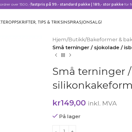
ordrer over 1500,-
fastpris på 99.- standard pakke | 189,- stor pakke
for f
TER
OPPSKRIFTER, TIPS & TRIKS
INSPIRASJON
SALG!
Hjem
/
Butikk
/
Bakeformer & ba
Små terninger / sjokolade / isb
Små terninger / 
silikonkakefor
kr
149,00
inkl. MVA
På lager