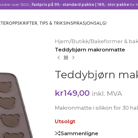
ordrer over 1500,-
fastpris på 99.- standard pakke | 189,- stor pakke
for f
TER
OPPSKRIFTER, TIPS & TRIKS
INSPIRASJON
SALG!
Hjem
/
Butikk
/
Bakeformer & ba
Teddybjørn makronmatte
Teddybjørn ma
kr
149,00
inkl. MVA
Makronmatte i silikon for 30 h
Utsolgt
Sammenligne