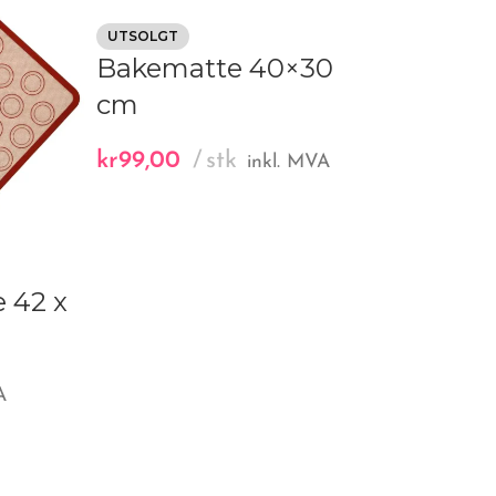
UTSOLGT
Bakematte 40×30
cm
kr
99,00
stk
inkl. MVA
UTSOLGT
 42 x
Silikon
mønsterm
kr
99,00
A
inkl