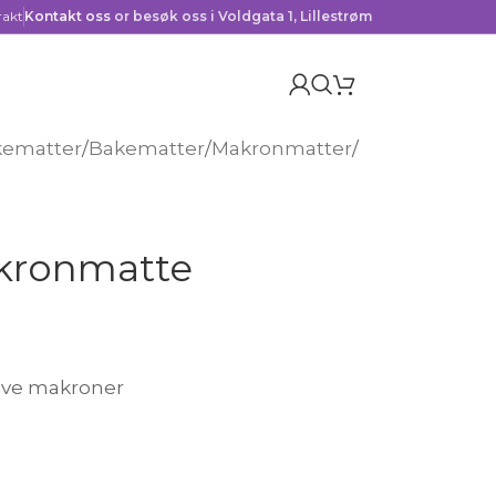
rakt
Kontakt oss
or besøk oss i Voldgata 1, Lillestrøm
kematter
/
Bakematter
/
Makronmatter
/
kronmatte
alve makroner