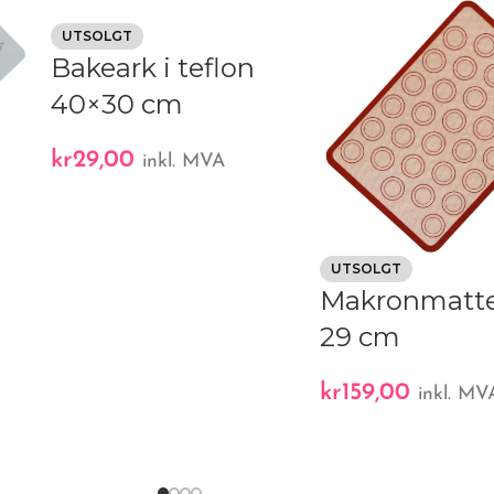
UTSOLGT
Bakeark i teflon
40×30 cm
kr
29,00
inkl. MVA
UTSOLGT
Makronmatte
29 cm
kr
159,00
inkl. MV