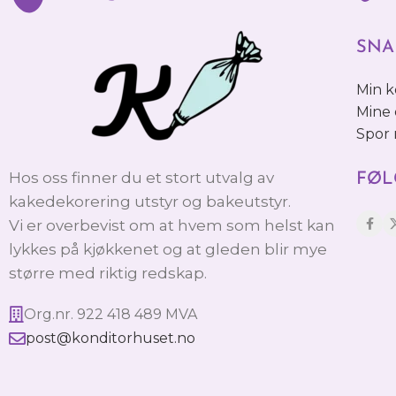
SNA
Min 
Mine 
Spor
Hos oss finner du et stort utvalg av
FØL
kakedekorering utstyr og bakeutstyr.
Vi er overbevist om at hvem som helst kan
lykkes på kjøkkenet og at gleden blir mye
større med riktig redskap.
Org.nr. 922 418 489 MVA
post@konditorhuset.no