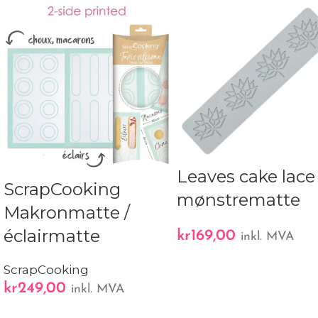
Leaves cake lace
ScrapCooking
mønstrematte
Makronmatte /
éclairmatte
kr
169,00
inkl. MVA
ScrapCooking
kr
249,00
inkl. MVA