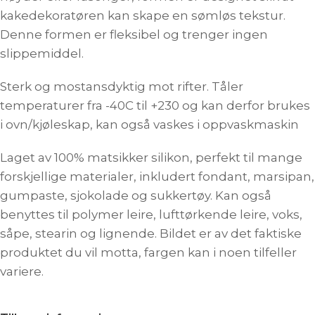
kakedekoratøren kan skape en sømløs tekstur.
Denne formen er fleksibel og trenger ingen
slippemiddel.
Sterk og mostansdyktig mot rifter. Tåler
temperaturer fra -40C til +230 og kan derfor brukes
i ovn/kjøleskap, kan også vaskes i oppvaskmaskin
Laget av 100% matsikker silikon, perfekt til mange
forskjellige materialer, inkludert fondant, marsipan,
gumpaste, sjokolade og sukkertøy. Kan også
benyttes til polymer leire, lufttørkende leire, voks,
såpe, stearin og lignende. Bildet er av det faktiske
produktet du vil motta, fargen kan i noen tilfeller
variere.