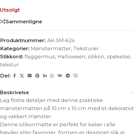
Utsolgt
Sammenligne
Produktnummer:
AK-SM-624
Kategorier:
Mønstermatter
,
Teksturer
Stikkord:
flaggermus
,
Halloween
,
silikon
,
spøkelse
,
tekstur
Del:
Beskrivelse
Lag flotte detaljer med denne praktiske
mønstermatten på 10 cm x 10 cm med et dekorativt
og vakkert mønster.
Denne silikonmatte er perfekt for kaker i alle
høyder eller fasonger, formen er designet slik at