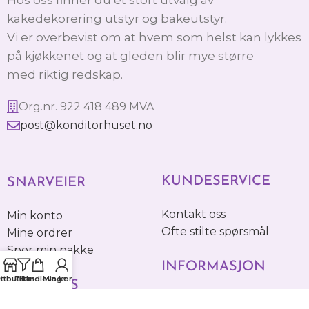
kakedekorering utstyr og bakeutstyr.
Vi er overbevist om at hvem som helst kan lykkes
på kjøkkenet og at gleden blir mye større
med riktig redskap.
Org.nr. 922 418 489 MVA
post@konditorhuset.no
KUNDESERVICE
SNARVEIER
Kontakt oss
Min konto
Ofte stilte spørsmål
Mine ordrer
Spor min pakke
INFORMASJON
ttbutikk
Filter
Handlevogn
Min konto
FØLG OSS
Betaling & Frakt