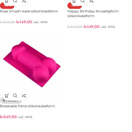
-40%
-40%
Rose Smash-kake silikonkakeform
Happy Birthday Knuseligform
silikonkakeform
kr
149,00
kr
249,00
inkl. MVA
kr
149,00
kr
249,00
inkl. MVA
UTSOLGT
Breakable Penis silikonkakeform
kr
249,00
inkl. MVA