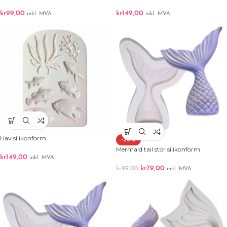
kr
99,00
kr
149,00
inkl. MVA
inkl. MVA
Hav silikonform
-20%
Mermaid tail stor silikonform
kr
149,00
inkl. MVA
kr
79,00
kr
99,00
inkl. MVA