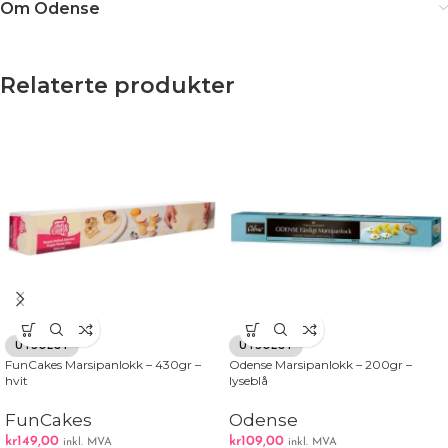
Om Odense
Relaterte produkter
UTSOLGT
UTSOLGT
FunCakes Marsipanlokk – 430gr –
Odense Marsipanlokk – 200gr –
hvit
lyseblå
FunCakes
Odense
kr
149,00
kr
109,00
inkl. MVA
inkl. MVA