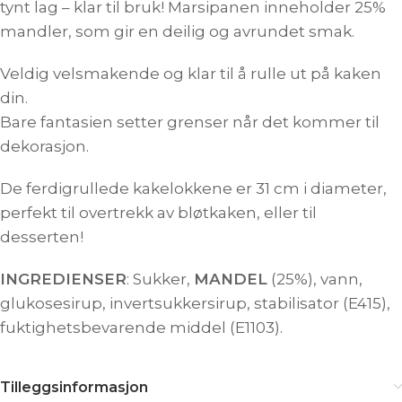
tynt lag – klar til bruk! Marsipanen inneholder 25%
mandler, som gir en deilig og avrundet smak.
Veldig velsmakende og klar til å rulle ut på kaken
din.
Bare fantasien setter grenser når det kommer til
dekorasjon.
De ferdigrullede kakelokkene er 31 cm i diameter,
perfekt til overtrekk av bløtkaken, eller til
desserten!
INGREDIENSER
: Sukker,
MANDEL
(25%), vann,
glukosesirup, invertsukkersirup, stabilisator (E415),
fuktighetsbevarende middel (E1103).
Tilleggsinformasjon