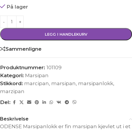
På lager
LEGG I HANDLEKURV
Sammenligne
Produktnummer:
101109
Kategori:
Marsipan
Stikkord:
marcipan
,
marsipan
,
marsipanlokk
,
marzipan
Del:
Beskrivelse
ODENSE Marsipanlokk er fin marsipan kjevlet ut i et