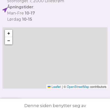
Stortorget 7, 2000 Lillestrøm
Åpningstider
:
Man-Fre
10-17
Lørdag
10-15
+
−
Leaflet
|
©
OpenStreetMap
contributors
Denne siden benytter seg av
ttbutikk
Handlevogn
Min konto