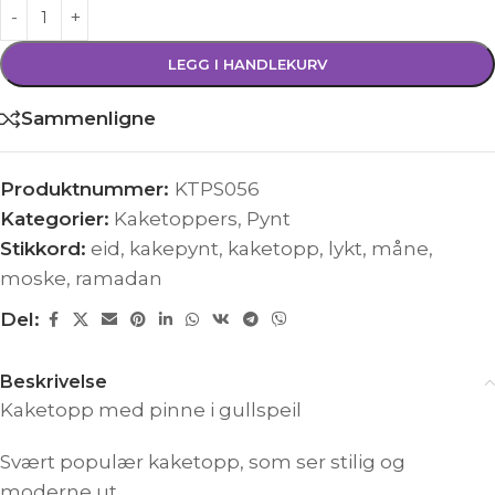
LEGG I HANDLEKURV
Sammenligne
Produktnummer:
KTPS056
Kategorier:
Kaketoppers
,
Pynt
Stikkord:
eid
,
kakepynt
,
kaketopp
,
lykt
,
måne
,
moske
,
ramadan
Del:
Beskrivelse
Kaketopp med pinne i gullspeil
Svært populær kaketopp, som ser stilig og
moderne ut.