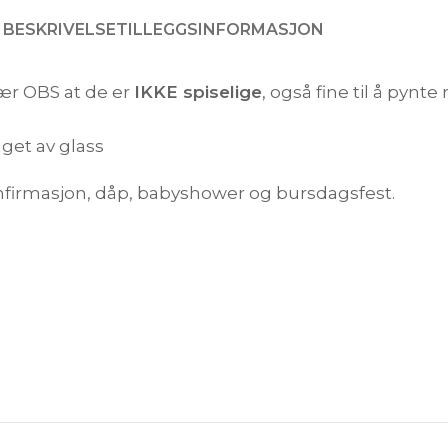
BESKRIVELSE
TILLEGGSINFORMASJON
ær OBS at de er
IKKE spiselige
, også fine til å pynte
aget av glass
onfirmasjon, dåp, babyshower og bursdagsfest.