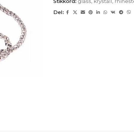
Stikkord:
glass
,
krystall
,
rhinest
Del: