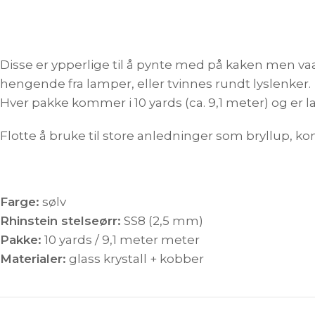
Disse er ypperlige til å pynte med på kaken men va
hengende fra lamper, eller tvinnes rundt lyslenker.
Hver pakke kommer i 10 yards (ca. 9,1 meter) og er l
Flotte å bruke til store anledninger som bryllup, k
Farge:
sølv
Rhinstein stelseørr:
SS8 (2,5 mm)
Pakke:
10 yards / 9,1 meter meter
Materialer:
glass krystall + kobber