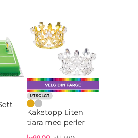
UTSOLGT
UTSOLGT
ett –
Kaketopp Liten
Kaketopp 
tiara med perler
med glass
A