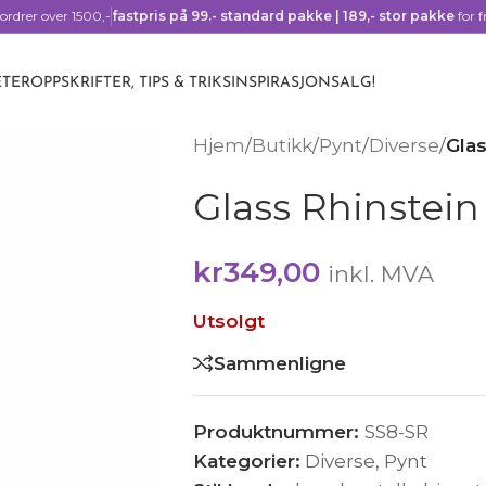
ordrer over 1500,-
fastpris på 99.- standard pakke | 189,- stor pakke
for f
TER
OPPSKRIFTER, TIPS & TRIKS
INSPIRASJON
SALG!
Hjem
/
Butikk
/
Pynt
/
Diverse
/
Glas
Glass Rhinstein –
kr
349,00
inkl. MVA
Utsolgt
Sammenligne
Produktnummer:
SS8-SR
Kategorier:
Diverse
,
Pynt