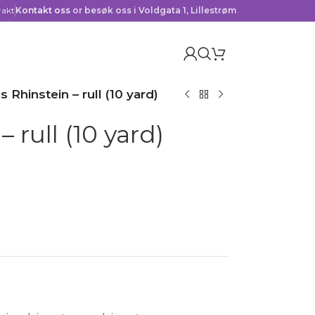
rakt
Kontakt oss
or besøk oss i Voldgata 1, Lillestrøm
s Rhinstein – rull (10 yard)
 rull (10 yard)