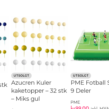
UTSOLGT
UTSOLGT
Azucren Kuler
PME Fotball S
stk
kaketopper – 32 stk
9 Deler
– Miks gul
PME
kr
99,00
inkl. MV