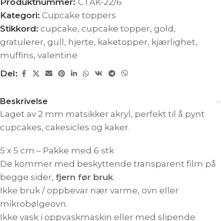
Produktnummer:
CTAK-22/6
Kategori:
Cupcake toppers
Stikkord:
cupcake
,
cupcake topper
,
gold
,
gratulerer
,
gull
,
hjerte
,
kaketopper
,
kjærlighet
,
muffins
,
valentine
Del:
Beskrivelse
Laget av 2 mm matsikker akryl, perfekt til å pynt
cupcakes, cakesicles og kaker.
5 x 5 cm – Pakke med 6 stk
De kommer med beskyttende transparent film på
begge sider,
fjern før bruk
.
Ikke bruk / oppbevar nær varme, ovn eller
mikrobølgeovn.
Ikke vask i oppvaskmaskin eller med slipende