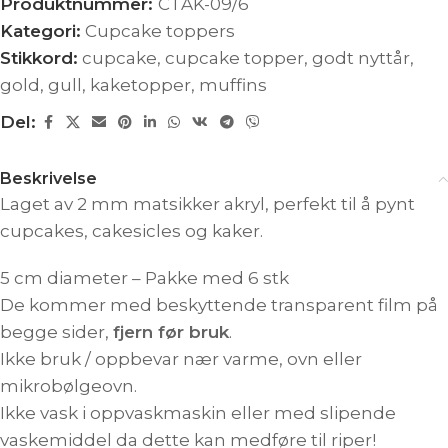
Produktnummer:
CTAK-09/6
Kategori:
Cupcake toppers
Stikkord:
cupcake
,
cupcake topper
,
godt nyttår
,
gold
,
gull
,
kaketopper
,
muffins
Del:
Beskrivelse
Laget av 2 mm matsikker akryl, perfekt til å pynt
cupcakes, cakesicles og kaker.
5 cm diameter – Pakke med 6 stk
De kommer med beskyttende transparent film på
begge sider,
fjern før bruk
.
Ikke bruk / oppbevar nær varme, ovn eller
mikrobølgeovn.
Ikke vask i oppvaskmaskin eller med slipende
vaskemiddel da dette kan medføre til riper!