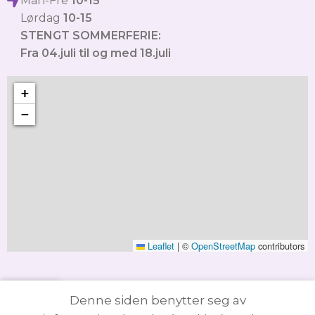
Man-Fre
10-15
Lørdag
10-15
STENGT SOMMERFERIE:
Fra 04.juli til og med 18.juli
+
−
Leaflet
|
©
OpenStreetMap
contributors
Denne siden benytter seg av
ttbutikk
Handlevogn
Min konto