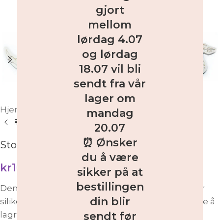
gjort
mellom
lørdag 4.07
og lørdag
18.07 vil bli
sendt fra vår
lager om
Hjem
/
Butikk
/
Dekoreringsutstyr
/
Silikonformer
mandag
20.07
⏰ Ønsker
Stor blomster girlander silikonform
du å være
kr
169,00
inkl. MVA
sikker på at
bestillingen
Denne silikonformen er laget av 100% matsikker
din blir
silikon, fleksibel og gjenbrukbar. Enkel å rengjøre å
sendt før
lagre. Luktfri og kan vaskes i oppvaskmaskin.