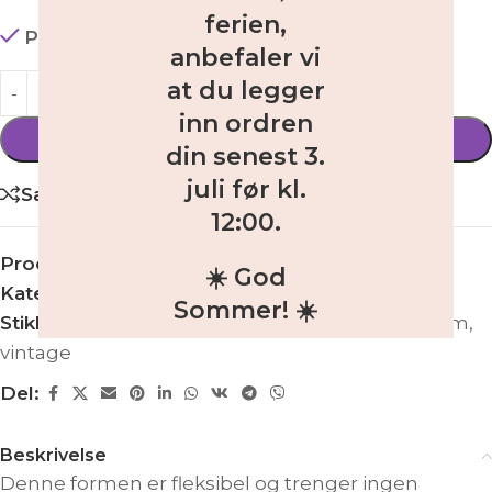
ferien,
På lager
anbefaler vi
at du legger
inn ordren
LEGG I HANDLEKURV
din
senest 3.
juli før kl.
Sammenligne
12:00
.
Produktnummer:
AK-SM-1390
☀️ God
Kategori:
Silikonformer
Sommer! ☀️
Stikkord:
blomster
,
bryllup
,
girlander
,
silikonform
,
vintage
Del:
Beskrivelse
Denne formen er fleksibel og trenger ingen