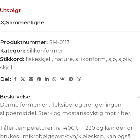
Utsolgt
Sammenligne
Produktnummer:
SM-0113
Kategori:
Silikonformer
Stikkord:
fiskeskjell
,
nature
,
silikonform
,
sjø
,
sjøliv
,
skjell
Del:
Beskrivelse
Denne formen er , fleksibel og trenger ingen
slippemiddel. Sterk og mostansdyktig mot rifter.
Tåler temperaturer fra -40C til +230 og kan derfor
brukes i mikrobølgeovn/ovn/kjøleskap, kan også