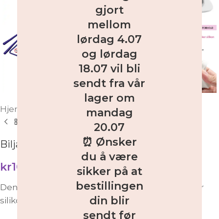
gjort
mellom
lørdag 4.07
og lørdag
18.07 vil bli
sendt fra vår
lager om
Hjem
/
Butikk
/
Dekoreringsutstyr
/
Silikonformer
mandag
20.07
⏰ Ønsker
Biljard silikonform
du å være
kr
109,00
inkl. MVA
sikker på at
bestillingen
Denne silikonformen er laget av 100% matsikker
din blir
silikon, fleksibel og gjenbrukbar.
sendt før