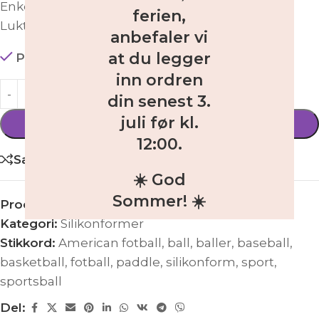
Enkel å rengjøre å lagre.
ferien,
Luktfri og kan vaskes i oppvaskmaskin.
anbefaler vi
at du legger
På lager
inn ordren
din
senest 3.
juli før kl.
LEGG I HANDLEKURV
12:00
.
Sammenligne
☀️ God
Sommer! ☀️
Produktnummer:
AKSM2572
Kategori:
Silikonformer
Stikkord:
American fotball
,
ball
,
baller
,
baseball
,
basketball
,
fotball
,
paddle
,
silikonform
,
sport
,
sportsball
Del: