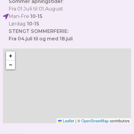
Sommer åpningstider
:
Fra 01.Juli til 01.August
Man-Fre
10-15
Lørdag
10-15
STENGT SOMMERFERIE:
Fra 04.juli til og med 18.juli
+
−
Leaflet
|
©
OpenStreetMap
contributors