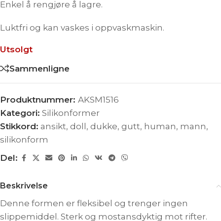
Enkel å rengjøre å lagre.
Luktfri og kan vaskes i oppvaskmaskin.
Utsolgt
Sammenligne
Produktnummer:
AKSM1516
Kategori:
Silikonformer
Stikkord:
ansikt
,
doll
,
dukke
,
gutt
,
human
,
mann
,
silikonform
Del:
Beskrivelse
Denne formen er fleksibel og trenger ingen
slippemiddel. Sterk og mostansdyktig mot rifter.