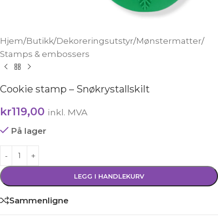
Hjem
/
Butikk
/
Dekoreringsutstyr
/
Mønstermatter
/
Stamps & embossers
Cookie stamp – Snøkrystallskilt
kr
119,00
inkl. MVA
På lager
LEGG I HANDLEKURV
Sammenligne