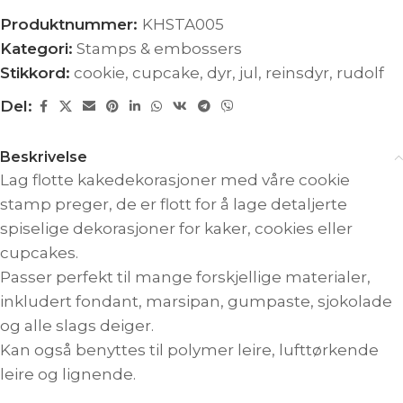
Produktnummer:
KHSTA005
Kategori:
Stamps & embossers
Stikkord:
cookie
,
cupcake
,
dyr
,
jul
,
reinsdyr
,
rudolf
Del:
Beskrivelse
Lag flotte kakedekorasjoner med våre cookie
stamp preger, de er flott for å lage detaljerte
spiselige dekorasjoner for kaker, cookies eller
cupcakes.
Passer perfekt til mange forskjellige materialer,
inkludert fondant, marsipan, gumpaste, sjokolade
og alle slags deiger.
Kan også benyttes til polymer leire, lufttørkende
leire og lignende.