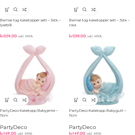
Bamse tog kaketopper sett – 3stk –
Bamse tog kaketopper sett – 3stk –
lyseblå
rosa
kr
259,00
kr
259,00
inkl. MVA
inkl. MVA
PartyDeco Kaketopp Babyjente –
PartyDeco Kaketopp Babygutt –
11cm
11cm
PartyDeco
PartyDeco
kr
149,00
kr
149,00
inkl. MVA
inkl. MVA