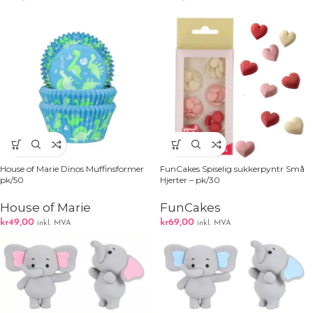
House of Marie Dinos Muffinsformer
FunCakes Spiselig sukkerpyntr Små
pk/50
Hjerter – pk/30
House of Marie
FunCakes
kr
49,00
kr
69,00
inkl. MVA
inkl. MVA