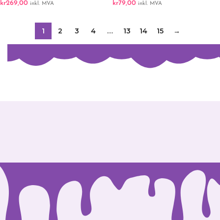
kr
269,00
kr
79,00
inkl. MVA
inkl. MVA
1
2
3
4
…
13
14
15
→