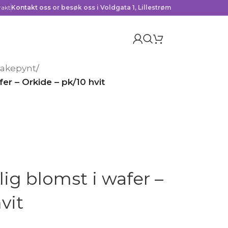
rakt
Kontakt oss
or besøk oss i Voldgata 1, Lillestrøm
kakepynt
/
er – Orkide – pk/10 hvit
ig blomst i wafer –
vit