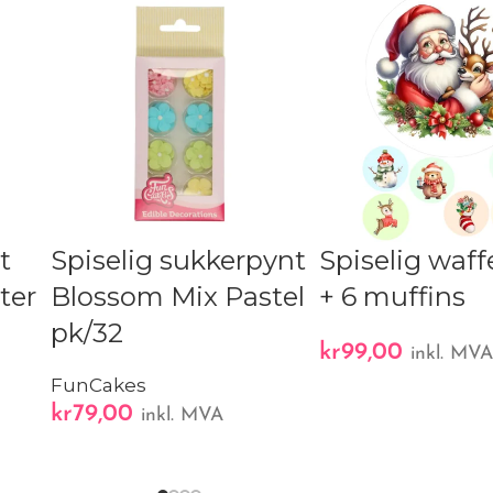
t
Spiselig sukkerpynt
Spiselig waff
ter
Blossom Mix Pastel
+ 6 muffins
pk/32
kr
99,00
inkl. MV
FunCakes
kr
79,00
inkl. MVA