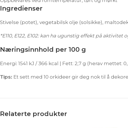
Oppbevares ved romtemperatur, tørt og mørkt
Ingredienser
Stivelse (potet), vegetabilsk olje (solsikke), maltodekst
*E110, E122, E102: kan ha ugunstig effekt på aktivit
Næringsinnhold per 100 g
Energi: 1541 kJ / 366 kcal | Fett: 2,7 g (herav mettet: 0,
Tips:
Et sett med 10 orkideer gir deg nok til å deko
Relaterte produkter