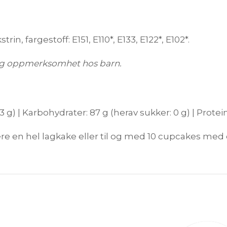
rin, fargestoff: E151, E110*, E133, E122*, E102*.
et og oppmerksomhet hos barn.
3 g) | Karbohydrater: 87 g (herav sukker: 0 g) | Protein: 0
rere en hel lagkake eller til og med 10 cupcakes med