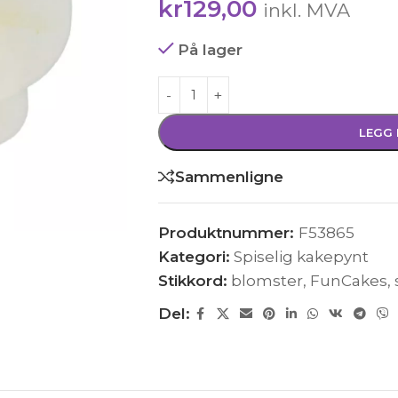
kr
129,00
inkl. MVA
På lager
LEGG 
Sammenligne
Produktnummer:
F53865
Kategori:
Spiselig kakepynt
Stikkord:
blomster
,
FunCakes
,
Del: