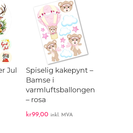
er Jul
Spiselig kakepynt –
Spiselig 
Bamse i
cupcake t
varmluftsballongen
Spooky øy
A
– rosa
stk
kr
99,00
kr
59,00
inkl. MVA
inkl