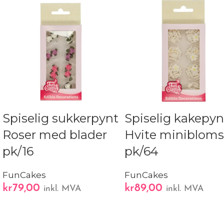
Spiselig sukkerpynt
Spiselig kakepyn
Roser med blader
Hvite minibloms
pk/16
pk/64
FunCakes
FunCakes
kr
79,00
kr
89,00
inkl. MVA
inkl. MVA