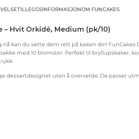
IVELSE
TILLEGGSINFORMASJON
OM FUNCAKES
 – Hvit Orkidé, Medium (pk/10)
 nå kan du sette dem rett på kaken din! FunCakes De
 en pakke med 10 blomster. Perfekt til bryllupskaker,
trykk.
 prege dessertdesignet uten å overvelde. De passer 