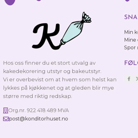
SNA
Min 
Mine 
Spor
Hos oss finner du et stort utvalg av
FØL
kakedekorering utstyr og bakeutstyr.
Vi er overbevist om at hvem som helst kan
lykkes på kjøkkenet og at gleden blir mye
større med riktig redskap.
Org.nr. 922 418 489 MVA
post@konditorhuset.no