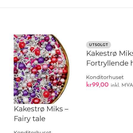
UTSOLGT
Kakestrø Mik
Fortryllende 
Konditorhuset
kr
99,00
inkl. MV
Kakestrø Miks –
Fairy tale
Konditorhuset