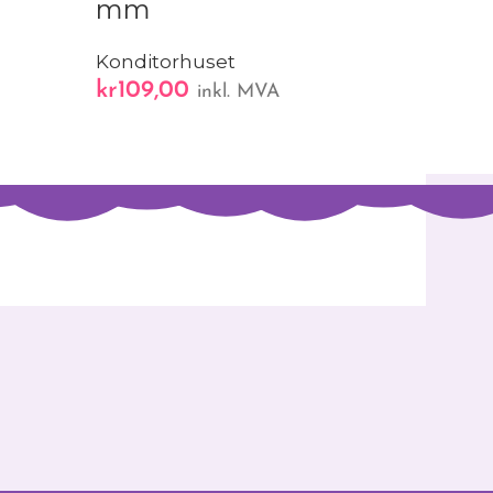
mm
kr
89,00
inkl
Konditorhuset
kr
109,00
inkl. MVA