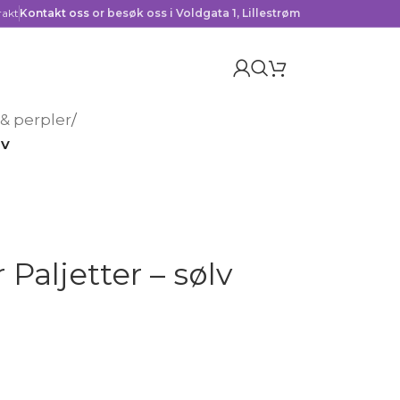
rakt
Kontakt oss
or besøk oss i Voldgata 1, Lillestrøm
& perpler
/
lv
Paljetter – sølv