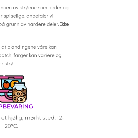
l noen av strøene som perler og
r spiselige, anbefaler vi
, på grunn av hardere deler.
Ikke
at blandingene våre kan
 batch, farger kan variere og
r strø.
PBEVARING
t kjølig, mørkt sted, 12-
20°C.