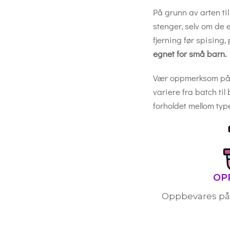
På grunn av arten ti
stenger, selv om de e
fjerning før spising
egnet for små barn.
Vær oppmerksom på 
variere fra batch til
forholdet mellom type
OP
Oppbevares på e