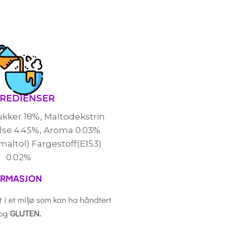
GREDIENSER
ukker 18%, Maltodekstrin
else 4.45%, Aroma 0.03%
l maltol) Fargestoff(E153)
0.02%
ORMASJON
 i et miljø som kan ha håndtert
og
GLUTEN.