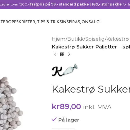
ordrer over 1500,-
fastpris på 99.- standard pakke | 189,- stor pakke
for f
TER
OPPSKRIFTER, TIPS & TRIKS
INSPIRASJON
SALG!
Hjem
/
Butikk
/
Spiselig
/
Kakestrø 
Kakestrø Sukker Paljetter – sø
Kakestrø Sukker 
kr
89,00
inkl. MVA
På lager