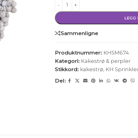
LEGG 
Sammenligne
Produktnummer:
KHSM674
Kategori:
Kakestrø & perpler
Stikkord:
kakestrø
,
KH Sprinkle
Del: