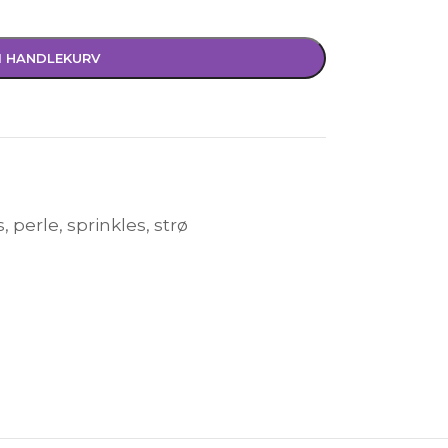
I HANDLEKURV
s
,
perle
,
sprinkles
,
strø