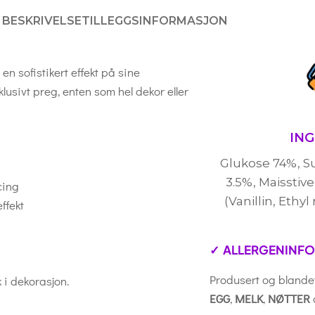
BESKRIVELSE
TILLEGGSINFORMASJON
en sofistikert effekt på sine
klusivt preg, enten som hel dekor eller
IN
Glukose 74%, S
3.5%, Maisstiv
cing
(Vanillin, Ethy
ffekt
✓ ALLERGENINF
Produsert og blandet
 i dekorasjon.
EGG
,
MELK
,
NØTTER