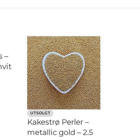
s –
hvit
A
Kakestrø P
UTSOLGT
Kakestrø Perler –
hvit – 2 
metallic gold – 2.5
Konditorhus