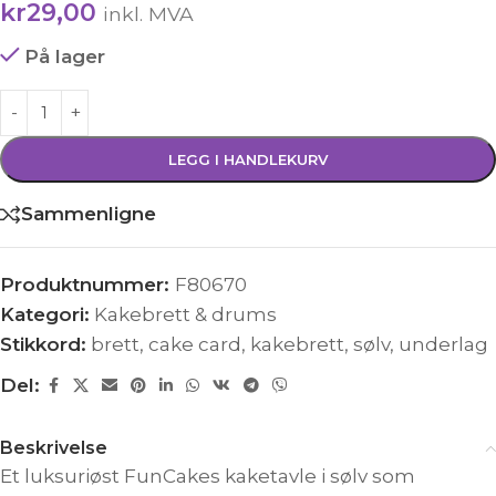
kr
29,00
inkl. MVA
På lager
LEGG I HANDLEKURV
Sammenligne
Produktnummer:
F80670
Kategori:
Kakebrett & drums
Stikkord:
brett
,
cake card
,
kakebrett
,
sølv
,
underlag
Del:
Beskrivelse
Et luksuriøst FunCakes kaketavle i sølv som