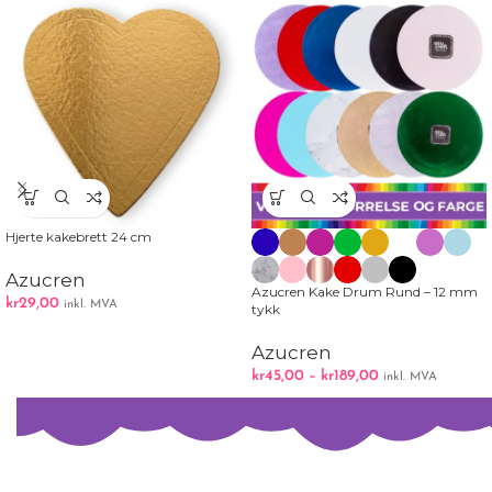
Hjerte kakebrett 24 cm
Azucren
Azucren Kake Drum Rund – 12 mm
kr
29,00
inkl. MVA
tykk
Azucren
kr
45,00
–
kr
189,00
inkl. MVA