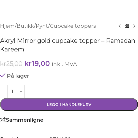
Hjem
/
Butikk
/
Pynt
/
Cupcake toppers
Akryl Mirror gold cupcake topper – Ramadan
Kareem
kr
19,00
kr
25,00
inkl. MVA
På lager
LEGG I HANDLEKURV
Sammenligne