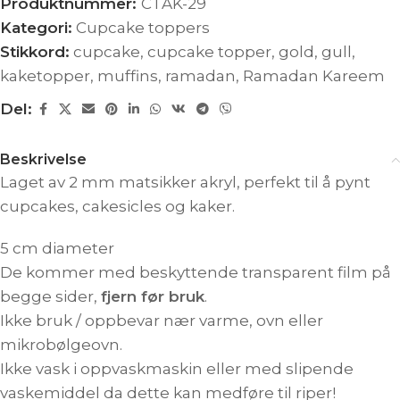
Produktnummer:
CTAK-29
Kategori:
Cupcake toppers
Stikkord:
cupcake
,
cupcake topper
,
gold
,
gull
,
kaketopper
,
muffins
,
ramadan
,
Ramadan Kareem
Del:
Beskrivelse
Laget av 2 mm matsikker akryl, perfekt til å pynt
cupcakes, cakesicles og kaker.
5 cm diameter
De kommer med beskyttende transparent film på
begge sider,
fjern før bruk
.
Ikke bruk / oppbevar nær varme, ovn eller
mikrobølgeovn.
Ikke vask i oppvaskmaskin eller med slipende
vaskemiddel da dette kan medføre til riper!