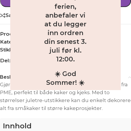
LEGG I HANDLEKURV
ferien,
anbefaler vi
Sammenligne
at du legger
inn ordren
Produktnummer:
SC602
din
senest 3.
Kategori:
Utstikkere
juli før kl.
Stikkord:
cookies
,
juletre
,
kjeks
,
tre
,
utstikker
12:00
.
Del:
☀️ God
Beskrivelse
Sommer! ☀️
Gjør julebaksten ekstra festlig med dette settet fra
PME, perfekt til både kaker og kjeks. Med to
størrelser juletre-utstikkere kan du enkelt dekorere
alt fra småkaker til større kakeprosjekter.
Innhold