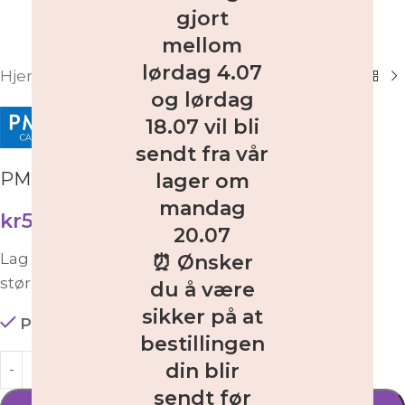
gjort
mellom
lørdag 4.07
Hjem
/
Butikk
/
Dekoreringsutstyr
/
Utstikkere
og lørdag
18.07 vil bli
sendt fra vår
PME Utstikkersett Juletre – 2 deler
lager om
mandag
kr
59,00
inkl. MVA
20.07
Lag småkaker og kakebunner i forskjellige
⏰ Ønsker
størrelser med dette utstikkersettet
du å være
sikker på at
På lager
bestillingen
din blir
sendt før