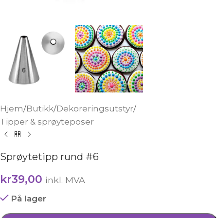
Hjem
/
Butikk
/
Dekoreringsutstyr
/
Tipper & sprøyteposer
Sprøytetipp rund #6
kr
39,00
inkl. MVA
På lager