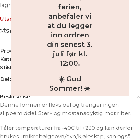
lagre. Luktfri og kan vaskes i oppvaskmaskin.
ferien,
anbefaler vi
Utsolgt
at du legger
Sammenligne
inn ordren
din
senest 3.
Produktnummer:
SM-ES-5110
juli før kl.
Kategorier:
Kanter
,
Silikonformer
12:00
.
Stikkord:
kant
,
silikonform
,
tau
☀️ God
Del:
Sommer! ☀️
Beskrivelse
Denne formen er fleksibel og trenger ingen
slippemiddel. Sterk og mostansdyktig mot rifter.
Tåler temperaturer fra -40C til +230 og kan derfor
brukes i mikrobølgeovn/ovn/kjøleskap, kan også