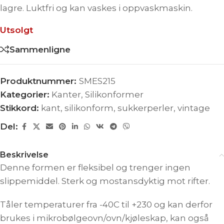
lagre. Luktfri og kan vaskes i oppvaskmaskin.
Utsolgt
Sammenligne
Produktnummer:
SMES215
Kategorier:
Kanter
,
Silikonformer
Stikkord:
kant
,
silikonform
,
sukkerperler
,
vintage
Del:
Beskrivelse
Denne formen er fleksibel og trenger ingen
slippemiddel. Sterk og mostansdyktig mot rifter.
Tåler temperaturer fra -40C til +230 og kan derfor
brukes i mikrobølgeovn/ovn/kjøleskap, kan også