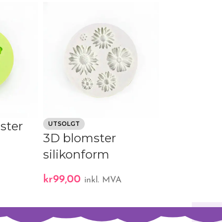
ster
3D divers
UTSOLGT
3D blomster
silikonfo
silikonform
kr
109,00
A
ink
kr
99,00
inkl. MVA