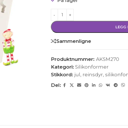
På lager
LEGG 
Sammenligne
Produktnummer:
AKSM270
Kategori:
Silikonformer
Stikkord:
jul
,
reinsdyr
,
silikonf
Del: