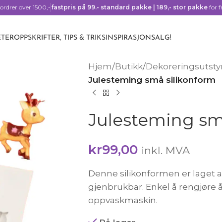
ordrer over 1500,-
fastpris på 99.- standard pakke | 189,- stor pakke
for f
TER
OPPSKRIFTER, TIPS & TRIKS
INSPIRASJON
SALG!
Hjem
/
Butikk
/
Dekoreringsutsty
Julesteming små silikonform
Julesteming sm
kr
99,00
inkl. MVA
Denne silikonformen er laget av
gjenbrukbar. Enkel å rengjøre å 
oppvaskmaskin.