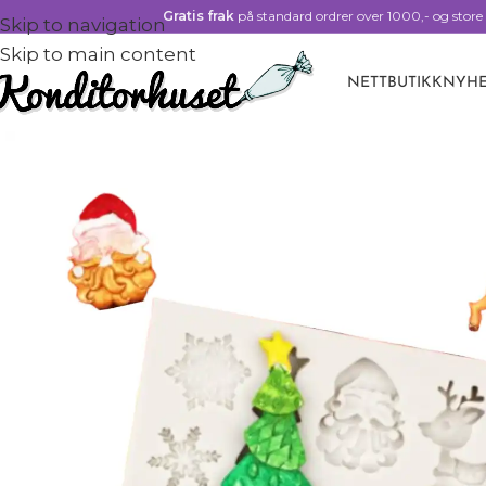
Gratis frak
på standard ordrer over 1000,- og store 
Skip to navigation
Skip to main content
NETTBUTIKK
NYHE