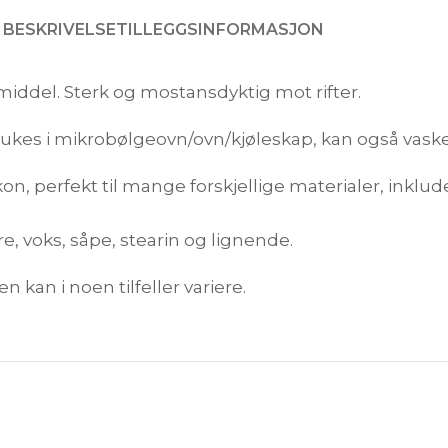
BESKRIVELSE
TILLEGGSINFORMASJON
middel. Sterk og mostansdyktig mot rifter.
 brukes i mikrobølgeovn/ovn/kjøleskap, kan også vas
kon, perfekt til mange forskjellige materialer, inkl
re, voks, såpe, stearin og lignende.
n kan i noen tilfeller variere.