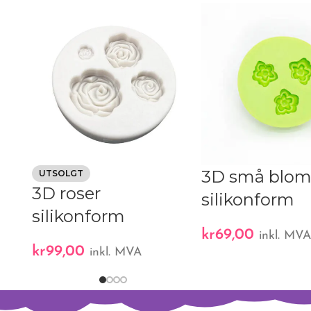
3D små blom
UTSOLGT
3D roser
silikonform
silikonform
kr
69,00
inkl. MV
kr
99,00
inkl. MVA