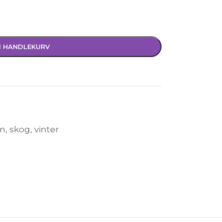
I HANDLEKURV
om
,
skog
,
vinter