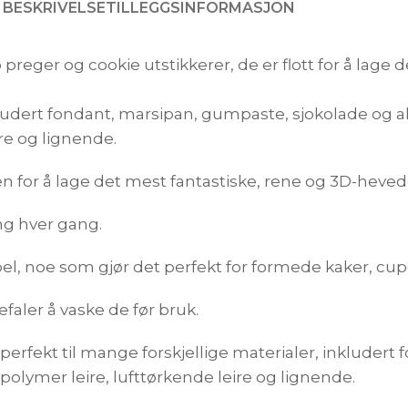
BESKRIVELSE
TILLEGGSINFORMASJON
eger og cookie utstikkerer, de er flott for å lage de
kludert fondant, marsipan, gumpaste, sjokolade og al
ire og lignende.
 for å lage det mest fantastiske, rene og 3D-hevede
ing hver gang.
l, noe som gjør det perfekt for formede kaker, cup
faler å vaske de før bruk.
erfekt til mange forskjellige materialer, inkludert
 polymer leire, lufttørkende leire og lignende.