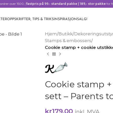
ordrer over 1500,-
fastpris på 99.- standard pakke | 189,- stor pakke
for f
TER
OPPSKRIFTER, TIPS & TRIKS
INSPIRASJON
SALG!
Hjem
/
Butikk
/
Dekoreringsutsty
Stamps & embossers
/
Cookie stamp + cookie utstikke
Cookie stamp + 
sett – Parents t
kr
179,00
inkl. MVA