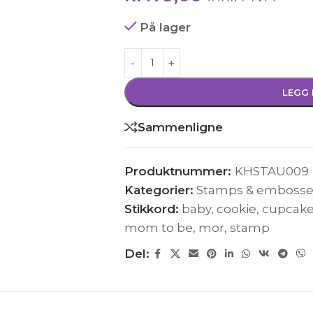
På lager
LEGG 
Sammenligne
Produktnummer:
KHSTAU009
Kategorier:
Stamps & embosse
Stikkord:
baby
,
cookie
,
cupcak
mom to be
,
mor
,
stamp
Del: