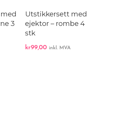
t med
Utstikkersett med
rne 3
ejektor – rombe 4
stk
kr
99,00
A
inkl. MVA
UTSOLGT
Mikke Mu
utstikker
kr
39,00
inkl