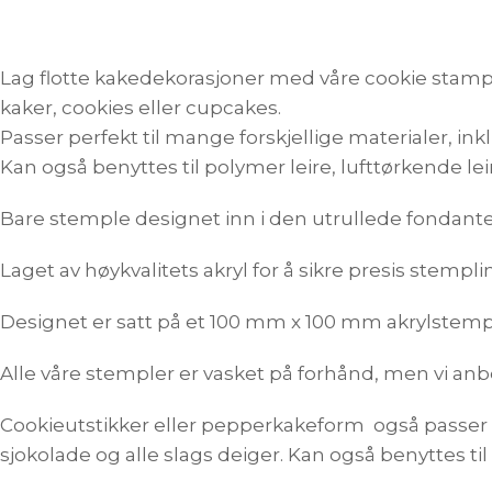
Lag flotte kakedekorasjoner med våre cookie stamp pr
kaker, cookies eller cupcakes.
Passer perfekt til mange forskjellige materialer, in
Kan også benyttes til polymer leire, lufttørkende le
Bare stemple designet inn i den utrullede fondanten
Laget av høykvalitets akryl for å sikre presis stempl
Designet er satt på et 100 mm x 100 mm akrylstempe
Alle våre stempler er vasket på forhånd, men vi anbe
Cookieutstikker eller pepperkakeform også passer p
sjokolade og alle slags deiger. Kan også benyttes til