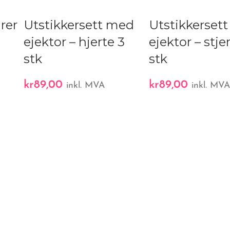
rer
Utstikkersett med
Utstikkerset
ejektor – hjerte 3
ejektor – stje
stk
stk
kr
89,00
kr
89,00
inkl. MVA
inkl. MV