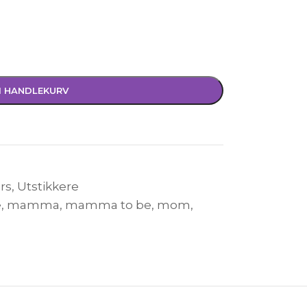
I HANDLEKURV
rs
,
Utstikkere
e
,
mamma
,
mamma to be
,
mom
,